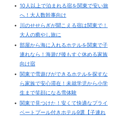
10人以上で泊まれる宿を関東で安い旅
へ！大人数幹事向け
川のせせらぎが聞こえる宿は関東で！
大人の癒やし旅に
部屋から海に入れるホテルを関東で子
連れなら！海遊び後もすぐ休める家族
向け宿
関東で雪遊びができるホテルを探すな
ら家族で安心滞在！未就学児から小学
生まで笑顔になる雪体験
関東で見つけた！安くて快適なプライ
ベートプール付きホテル9選【子連れ