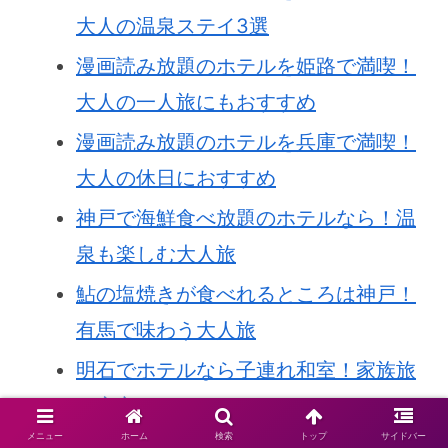
大人の温泉ステイ3選
漫画読み放題のホテルを姫路で満喫！
大人の一人旅にもおすすめ
漫画読み放題のホテルを兵庫で満喫！
大人の休日におすすめ
神戸で海鮮食べ放題のホテルなら！温
泉も楽しむ大人旅
鮎の塩焼きが食べれるところは神戸！
有馬で味わう大人旅
明石でホテルなら子連れ和室！家族旅
を安心に
メニュー
ホーム
検索
トップ
サイドバー
兵庫のホテルで子連れ和室旅！安心家