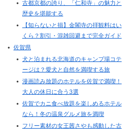
古都京都の誇り、「仁和寺」の魅力と
歴史を堪能する
【知らないと損】金閣寺の拝観料はい
くら？割引・混雑回避まで完全ガイド
佐賀県
犬と泊まれる北海道のキャンプ場コテ
ージは？愛犬と自然を満喫する旅
漫画読み放題のホテルを佐賀で満喫！
大人の休日に合う3選
佐賀でカニ食べ放題を楽しめるホテル
なら！冬の温泉グルメ旅を満喫
フリー素材の女王茜さやも感動した古