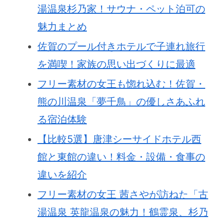
湯温泉杉乃家！サウナ・ペット泊可の
魅力まとめ
佐賀のプール付きホテルで子連れ旅行
を満喫！家族の思い出づくりに最適
フリー素材の女王も惚れ込む！佐賀・
熊の川温泉「夢千鳥」の優しさあふれ
る宿泊体験
【比較5選】唐津シーサイドホテル西
館と東館の違い！料金・設備・食事の
違いを紹介
フリー素材の女王 茜さやが訪ねた「古
湯温泉 英龍温泉の魅力！鶴霊泉、杉乃