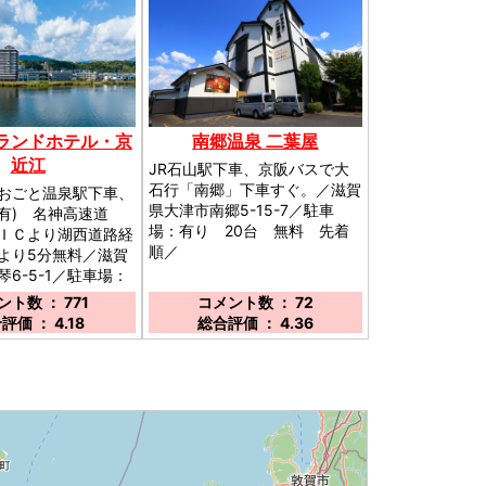
ランドホテル・京
南郷温泉 二葉屋
近江
JR石山駅下車、京阪バスで大
石行「南郷」下車すぐ。／滋賀
おごと温泉駅下車、
県大津市南郷5-15-7／駐車
迎有) 名神高速道
場：有り 20台 無料 先着
ＩＣより湖西道路経
順／
より5分無料／滋賀
6-5-1／駐車場：
0台 無料 予約不要
ト数 ： 771
コメント数 ： 72
評価 ： 4.18
総合評価 ： 4.36