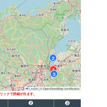
２
Ａ
３
Leaflet
|
© OpenStreetMap contributors
リックで詳細が出ます。
❷
❸