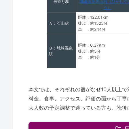
最寄り駅
城崎温泉東山荘（ひがしや
う）
距離：122.01Km
Ａ：石山駅
徒歩：約1525分
車 ：約244分
距離：0.37Km
Ｂ：城崎温泉
徒歩：約5分
駅
車 ：約1分
本文では、それぞれの宿がなぜ10人以上
料金、食事、アクセス、評価の面から丁寧
大人数の予定調整で迷っている方も、読後