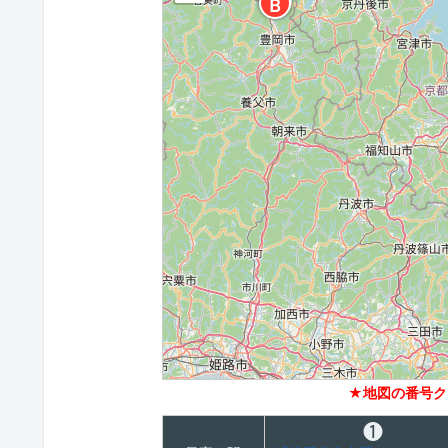
１
Ｂ
★地図の番号ク
❶