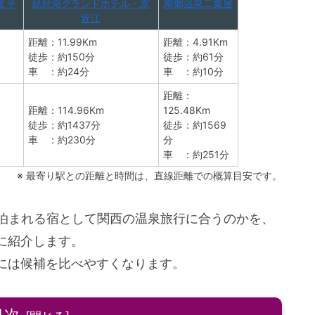
まそ
琵琶湖グランドホテル・京
南郷温泉二葉屋
近江
距離：11.99Km
距離：4.91Km
徒歩：約150分
徒歩：約61分
車 ：約24分
車 ：約10分
距離：
距離：114.96Km
125.48Km
徒歩：約1437分
徒歩：約1569
車 ：約230分
分
車 ：約251分
※ 最寄り駅との距離と時間は、直線距離での概算目安です。
で泊まれる宿として関西の温泉旅行に合うのかを、
に紹介します。
には候補を比べやすくなります。
目次