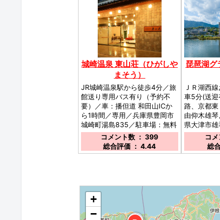
城崎温泉 東山荘（ひがしや
琵琶湖グ
まそう）
JR城崎温泉駅から徒歩4分／旅
ＪＲ湖西線
館送り専用バス有り（予約不
車5分(送
要）／車：播但道 和田山ICか
路、京都東
ら1時間／専用／兵庫県豊岡市
由仰木雄琴
城崎町湯島835／駐車場：無料
県大津市雄琴
専用駐車場25台（チェックイ
有り 35
コメント数 ： 399
コメン
ン・アウト前後も駐車可、駐車
／
総合評価 ： 4.44
総合
の場合必ずフロントにお知らせ
下さい。）／
◆
+
−