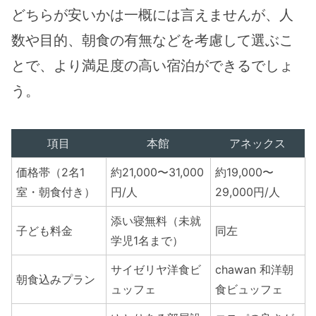
どちらが安いかは一概には言えませんが、人
数や目的、朝食の有無などを考慮して選ぶこ
とで、より満足度の高い宿泊ができるでしょ
う。
項目
本館
アネックス
価格帯（2名1
約21,000〜31,000
約19,000〜
室・朝食付き）
円/人
29,000円/人
添い寝無料（未就
子ども料金
同左
学児1名まで）
サイゼリヤ洋食ビ
chawan 和洋朝
朝食込みプラン
ュッフェ
食ビュッフェ