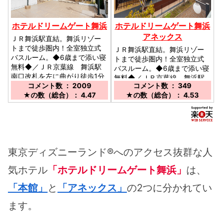
ホテルドリームゲート舞浜
ホテルドリームゲート舞浜
アネックス
ＪＲ舞浜駅直結。舞浜リゾー
トまで徒歩圏内！全室独立式
ＪＲ舞浜駅直結。舞浜リゾー
バスルーム。◆6歳まで添い寝
トまで徒歩圏内！全室独立式
無料◆／ＪＲ京葉線 舞浜駅
バスルーム。◆6歳まで添い寝
南口改札を左に曲がり徒歩1分
無料◆／ＪＲ京葉線 舞浜駅
コメント数 ： 2009
コメント数 ： 349
南口改札を右に曲がり徒歩1分
★の数（総合）： 4.47
★の数（総合）： 4.53
東京ディズニーランド®へのアクセス抜群な人
気ホテル
「ホテルドリームゲート舞浜」
は、
「本館」
と
「アネックス」
の2つに分かれてい
ます。