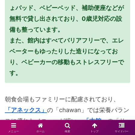
ょパッド、ベビーベッド、補助便座などが
無料で貸し出されており、0歳児対応の設
備も整っています。
また、館内はすべてバリアフリーで、エレ
ベーターもゆったりした造りになってお
り、ベビーカーの移動もストレスフリーで
す。
朝食会場もファミリーに配慮されており、
「アネックス」
の「chawan」では栄養バラン
スに優れたメニューが揃い、
「本館」
の「サ
イゼリヤ」では子どもに人気の洋食メニュー
メニュー
ホーム
検索
トップ
サイドバー