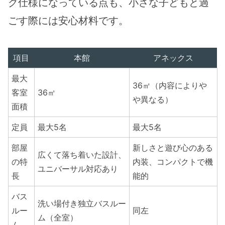
グ仕様になっている点も、小さな子どもと過
ごす際には安心材料です。
項目
本館
アネックス
最大
36㎡（内容によりや
客室
36㎡
や異なる）
面積
定員
最大5名
最大5名
部屋
新しさと遊び心のある
広くて落ち着いた設計、
の特
内装、コンパクトで機
ユニバーサル対応あり
長
能的
バス
洗い場付き独立バスルー
ルー
同左
ム（全室）
ム