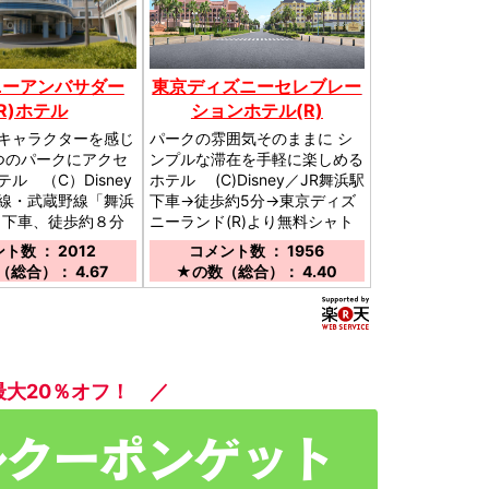
ニーアンバサダー
東京ディズニーセレブレー
(R)ホテル
ションホテル(R)
キャラクターを感じ
パークの雰囲気そのままに シ
つのパークにアクセ
ンプルな滞在を手軽に楽しめる
ル （C）Disney
ホテル (C)Disney／JR舞浜駅
線・武蔵野線「舞浜
下車→徒歩約5分→東京ディズ
」下車、徒歩約８分
ニーランド(R)より無料シャト
ルバスにて約20分※一部所要時
ト数 ： 2012
コメント数 ： 1956
間の異なる便あり
総合）： 4.67
★の数（総合）： 4.40
最大20％オフ！ ／