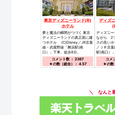
東京ディズニーランド(R)
ディズ
ホテル
夢と魔法の瞬間がつづく 東京
ディズニー
ディズニーランドの真正面に建
ながら 2
つホテル (C)Disney／JR京葉
スの良いホテ
線・武蔵野線「舞浜駅(南
／ＪＲ京葉
口）」下車、徒歩8分。
駅(南口）
コメント数 ： 2367
コメン
★の数（総合）： 4.57
★の数（
＼ なんと