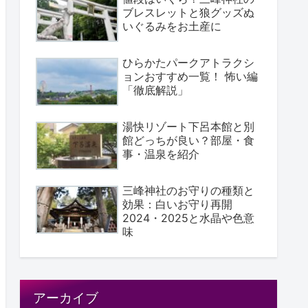
ブレスレットと狼グッズぬ
いぐるみをお土産に
ひらかたパークアトラクシ
ョンおすすめ一覧！ 怖い編
「徹底解説」
湯快リゾート下呂本館と別
館どっちが良い？部屋・食
事・温泉を紹介
三峰神社のお守りの種類と
効果：白いお守り再開
2024・2025と水晶や色意
味
アーカイブ