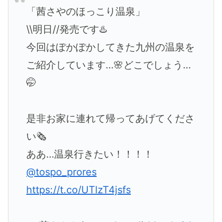
「茜さやのほっこり温泉」
\\明日//発売です♨️
今回はぽかぽかしてきた九州の温泉を
ご紹介しています…🌸どこでしょう…
🤭
是非お家に連れて帰ってあげてくださ
い🗞️
ああ…温泉行きたい！！！！
@tospo_prores
https://t.co/UTlzT4jsfs