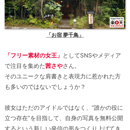
「お宿 夢千鳥」
「フリー素材の女王」
としてSNSやメディア
で注目を集めた
茜さや
さん。
そのユニークな肩書きと表現力に惹かれた方
も多いのではないでしょうか？
彼女はただのアイドルではなく、“誰かの役に
立つ存在”を目指して、自身の写真を無料公開
するという新しい発信の形をつくり上げてき