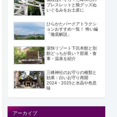
ブレスレットと狼グッズぬ
いぐるみをお土産に
ひらかたパークアトラクシ
ョンおすすめ一覧！ 怖い編
「徹底解説」
湯快リゾート下呂本館と別
館どっちが良い？部屋・食
事・温泉を紹介
三峰神社のお守りの種類と
効果：白いお守り再開
2024・2025と水晶や色意
味
アーカイブ