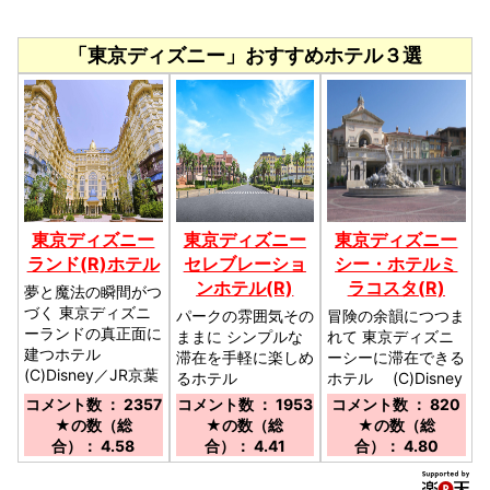
「東京ディズニー」おすすめホテル３選
東京ディズニー
東京ディズニー
東京ディズニー
ランド(R)ホテル
セレブレーショ
シー・ホテルミ
ンホテル(R)
ラコスタ(R)
夢と魔法の瞬間がつ
づく 東京ディズニ
パークの雰囲気その
冒険の余韻につつま
ーランドの真正面に
ままに シンプルな
れて 東京ディズニ
建つホテル
滞在を手軽に楽しめ
ーシーに滞在できる
(C)Disney／JR京葉
るホテル
ホテル (C)Disney
線・武蔵野線「舞浜
(C)Disney／JR舞浜
／ディズニーリゾー
コメント数 ： 2357
コメント数 ： 1953
コメント数 ： 820
駅(南口）」下車、
駅下車→徒歩約5分
トライン「東京ディ
★の数（総
★の数（総
★の数（総
徒歩8分。
→東京ディズニーラ
ズニーシー・ステー
合）： 4.58
合）： 4.41
合）： 4.80
ンド(R)より無料シ
ション」下車（約
ャトルバスにて約
10分）