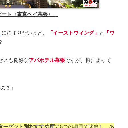
ゾート〈東京ベイ幕張〉」
」
に泊まりたいけど、
「イーストウィング」
と
「ウ
？
セスも良好な
アパホテル幕張
ですが、棟によって
いの？」
」
ターゲット別おすすめ度
の5つの項目で比較し、あ