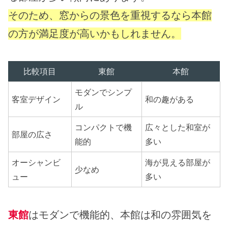
そのため、窓からの景色を重視するなら本館
の方が満足度が高いかもしれません。
比較項目
東館
本館
モダンでシンプ
客室デザイン
和の趣がある
ル
コンパクトで機
広々とした和室が
部屋の広さ
能的
多い
オーシャンビ
海が見える部屋が
少なめ
ュー
多い
東館
はモダンで機能的、本館は和の雰囲気を