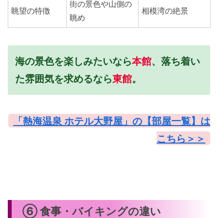
街の景色や山側の
眺望の特徴
相模湾の絶景
眺め
海の景色を楽しみたいなら
本館
、落ち着い
た雰囲気を求めるなら
東館
。
「熱海温泉 ホテル大野屋」の【部屋一覧】は
こちら＞＞
⑥ 食事・バイキングの違い