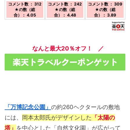
阪駅」徒歩10分。
大阪メトロ御堂筋
記念公園駅より徒歩
コメント数 ： 312
コメント数 ： 242
コメント数 ： 309
大阪メトロ御堂筋線
線・中央線・四つ橋
にて約３０秒
★の数（総
★の数（総
★の数（総
「梅田駅」徒歩9
線「本町駅」12番
合）： 4.05
合）： 4.48
合）： 3.89
分。大阪メトロ谷町
出口より徒歩5分。
線「東梅田駅」徒歩
堺筋線「堺筋本町
6分。
駅」10番出口より
徒歩4分。
なんと最大20％オフ！ ／
「万博記念公園」
の約260ヘクタールの敷地
には、
岡本太郎氏がデザインした
「太陽の
塔」
を中心とした「自然文化園」が広がって