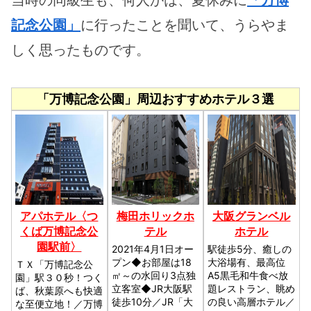
記念公園」
に行ったことを聞いて、うらやま
しく思ったものです。
「万博記念公園」周辺おすすめホテル３選
アパホテル〈つ
梅田ホリックホ
大阪グランベル
くば万博記念公
テル
ホテル
園駅前〉
2021年4月1日オー
駅徒歩5分、癒しの
プン◆お部屋は18
大浴場有、最高位
ＴＸ「万博記念公
㎡～の水回り3点独
A5黒毛和牛食べ放
園」駅３０秒！つく
立客室◆JR大阪駅
題レストラン、眺め
ば、秋葉原へも快適
徒歩10分／JR「大
の良い高層ホテル／
な至便立地！／万博