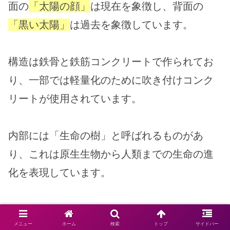
面の
「太陽の顔」
は現在を象徴し、背面の
「黒い太陽」
は過去を象徴しています。
構造は鉄骨と鉄筋コンクリートで作られてお
り、一部では軽量化のために吹き付けコンク
リートが使用されています。
内部には「生命の樹」と呼ばれるものがあ
り、これは原生生物から人類までの生命の進
化を表現しています。
太陽の塔は、過去・現在・未来を貫く万物の
メニュー
ホーム
検索
トップ
サイドバー
エネルギーの象徴であり、同時に生命の中心