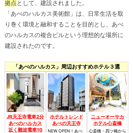
拠点
として、建設されました。
「あべのハルカス美術館」は、日常生活を取
り巻く環境と融和することを目的とし、あべ
のハルカスの複合ビルという理想的な場所に
建設されたのです。
「あべのハルカス」周辺おすすめホテル３選
JR天王寺電車2分
ホテルトレンド
ニューオーサカ
あべのハルカス
あべの天王寺
ホテル心斎橋
近く難波電車10
NEW OPEN！あべ
心斎橋・四ツ橋から