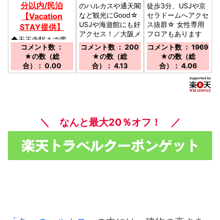
分以内/民泊
のハルカスや通天閣
徒歩3分、USJや京
など観光にGood☆
セラドームへアクセ
【Vacation
USJや海遊館にも好
ス抜群☆ 女性専用
STAY提供】
アクセス！／大阪メ
フロアもあります
◆天王寺駅まで電
トロ各線天王寺駅5
☆／地下鉄御堂
コメント数 ：
コメント数 ： 200
コメント数 ： 1969
車で２分、桃谷駅商
番出口より徒歩約4
筋・長堀鶴見緑地
★の数（総
★の数（総
★の数（総
店街通り近くの戸建
分/JR各線天王寺駅
線 『心斎橋』駅８
合）： 0.00
合）： 4.13
合）： 4.06
てのお部屋です。
南口より徒歩5分
番出口より西へ徒歩
◆ＪＲ線を利用で
２分 地下鉄なん
きますので、移動が
ば駅、阪神なんば
便利です。【民泊】
線 なんば駅から徒
／桃谷駅より徒歩に
歩圏♪
て約６分
＼ なんと最大20％オフ！ ／