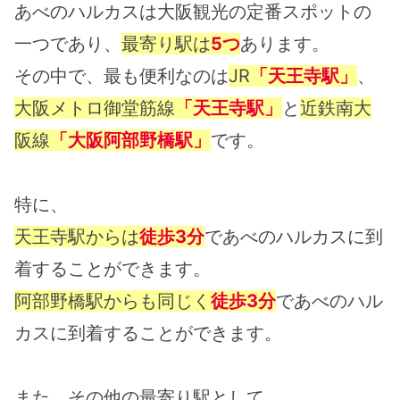
あべのハルカスは大阪観光の定番スポットの
一つであり、
最寄り駅は
5つ
あります。
その中で、最も便利なのは
JR
「天王寺駅」
、
大阪メトロ御堂筋線
「天王寺駅」
と
近鉄南大
阪線
「大阪阿部野橋駅」
です。
特に、
天王寺駅からは
徒歩3分
であべのハルカスに到
着することができます。
阿部野橋駅からも同じく
徒歩3分
であべのハル
カスに到着することができます。
また、その他の最寄り駅として、