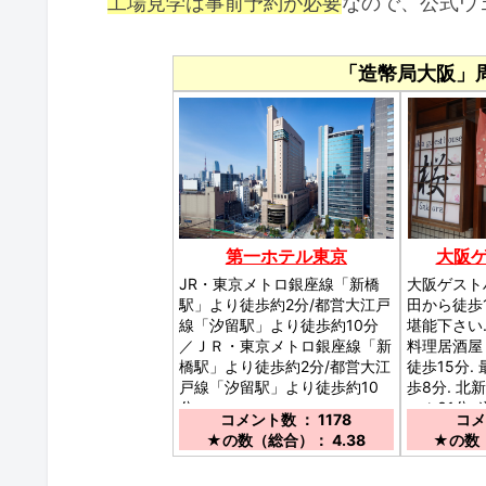
工場見学は事前予約が必要
なので、公式ウ
「造幣局大阪」
第一ホテル東京
大阪
JR・東京メトロ銀座線「新橋
大阪ゲスト
駅」より徒歩約2分/都営大江戸
田から徒歩
線「汐留駅」より徒歩約10分
堪能下さい
／ＪＲ・東京メトロ銀座線「新
料理居酒屋
橋駅」より徒歩約2分/都営大江
徒歩15分.
戸線「汐留駅」より徒歩約10
歩8分. 北
分
ーム31分.
コメント数 ： 1178
コメ
★の数（総合）： 4.38
★の数（