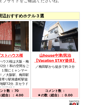
ェブサイトをご確認くださいね。
周辺
おすすめホテル３選
ゲストハウス桜
山house中津/民泊
【Vacation STAY提供】
ハウス桜は大阪・梅
12分！和の空間をご
／梅田駅から徒歩で約３分
. １階にミャンマー
！／大阪駅、梅田駅
 最寄り駅南森町駅徒
新地駅12分. 京セラド
 道頓堀25分
ント数 ： 70
コメント数 ：
総合）： 4.00
★の数（総合）： 0.00