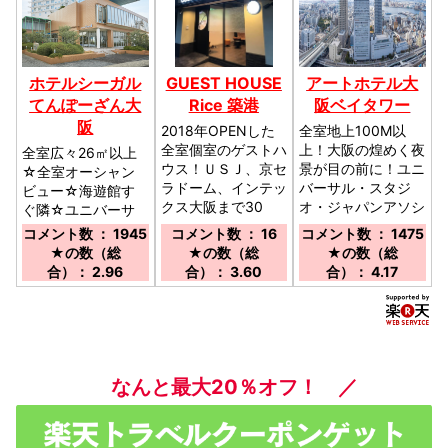
ホテルシーガル
GUEST HOUSE
アートホテル大
てんぽーざん大
Rice 築港
阪ベイタワー
阪
2018年OPENした
全室地上100M以
全室個室のゲストハ
上！大阪の煌めく夜
全室広々26㎡以上
ウス！ＵＳＪ、京セ
景が目の前に！ユニ
☆全室オーシャン
ラドーム、インテッ
バーサル・スタジ
ビュー☆海遊館す
クス大阪まで30
オ・ジャパンアソシ
ぐ隣☆ユニバーサ
分！／大阪港駅より
エイトホテル／大阪
ルシティまで車で
コメント数 ： 1945
コメント数 ： 16
コメント数 ： 1475
徒歩にて約５分
駅よりJR環状線に
10分／大阪市営地
★の数（総
★の数（総
★の数（総
て7分弁天町駅下車
下鉄中央線大阪港駅
合）： 2.96
合）： 3.60
合）： 4.17
直結徒歩3分・USJ
から徒歩で５分。
までJRにて7分
なんと最大20％オフ！ ／