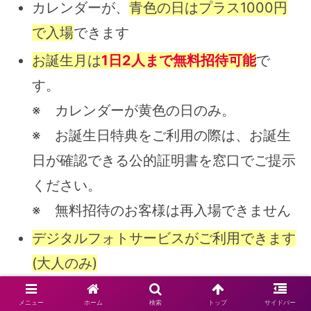
カレンダーが、
青色の日はプラス1000円
で入場
できます
お誕生月は
1日2人まで無料招待可能
で
す。
※ カレンダーが黄色の日のみ。
※ お誕生日特典をご利用の際は、お誕生
日が確認できる公的証明書を窓口でご提示
ください。
※ 無料招待のお客様は再入場できません
デジタルフォトサービスがご利用できます
(大人のみ)
施設内のカフェのお会計が
10% OFF
にな
メニュー
ホーム
検索
トップ
サイドバー