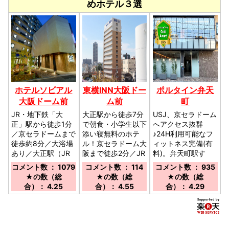
めホテル３選
ホテルソビアル
東横INN大阪ドー
ポルタイン弁天
大阪ドーム前
ム前
町
JR・地下鉄「大
大正駅から徒歩7分
USJ、京セラドーム
正」駅から徒歩1分
で朝食・小学生以下
へアクセス抜群
／京セラドームまで
添い寝無料のホテ
♪24H利用可能なフ
徒歩約8分／大浴場
ル！京セラドーム大
ィットネス完備(有
あり／大正駅（JR
阪まで徒歩2分／JR
料)。弁天町駅す
環状線／大阪メトロ
大阪環状線「大正
ぐ！！／弁天町駅よ
コメント数 ： 1079
コメント数 ： 114
コメント数 ： 935
長堀鶴見緑地線）徒
駅」北口、大阪メト
り徒歩にて約１分。
★の数（総
★の数（総
★の数（総
歩１分／ドーム前駅
ロ「大正駅」2番出
合）： 4.25
合）： 4.55
合）： 4.29
（阪神電車）徒歩7
口 徒歩7分
分 市営バス停もす
ぐ