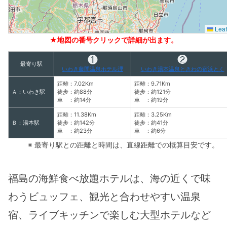
Leaf
★地図の番号クリックで詳細が出ます。
❶
❷
最寄り駅
いわき藤間温泉ホテル浬
いわき湯本温泉ときわの宿浜とく
距離：7.02Km
距離：9.71Km
Ａ：いわき駅
徒歩：約88分
徒歩：約121分
車 ：約14分
車 ：約19分
距離：11.38Km
距離：3.25Km
Ｂ：湯本駅
徒歩：約142分
徒歩：約41分
車 ：約23分
車 ：約6分
※ 最寄り駅との距離と時間は、直線距離での概算目安です。
福島の海鮮食べ放題ホテルは、海の近くで味
わうビュッフェ、観光と合わせやすい温泉
宿、ライブキッチンで楽しむ大型ホテルなど