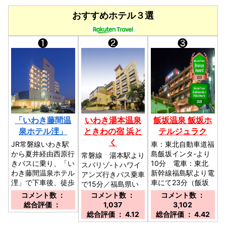
おすすめホテル３選
❶
❷
❸
「いわき藤間温
いわき湯本温泉
飯坂温泉 飯坂ホ
泉ホテル浬」
ときわの宿 浜と
テルジュラク
く
JR常磐線いわき駅
車：東北自動車道福
から夏井経由西原行
島飯坂インタ-より
常磐線 湯本駅より
きバスに乗り、「い
10分 電車：東北
スパリゾ-トハワイ
わき藤間温泉ホテル
新幹線福島駅より電
アンズ行きバス乗車
浬」で下車後、徒歩
車にて23分（飯坂
で15分／福島県い
約10分で到着しま
温泉駅より送迎有要
わき市常磐藤原町蕨
コメント数 ：
コメント数 ：
コメント数 ：
す。
連絡）／福島県福島
平32／駐車場：無
総合評価 ：
1,037
3,102
市飯坂町字西滝の町
料駐車場 50台完
総合評価 ： 4.12
総合評価 ： 4.42
27／駐車場：無料
備（予約不要）／