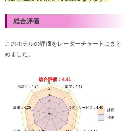
総合評価
このホテルの評価をレーダーチャートにまと
めました。
総合評価：4.41
5
清潔さ：4.34
部屋：4.43
4
3
2
設備：4.25
接客・サービス：4.40
1
評価
0
標準