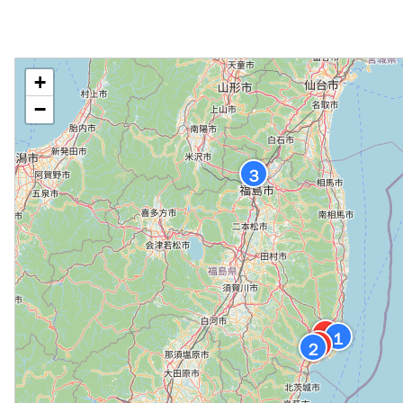
駐車場有（250台）
／
◆
+
−
３
Ａ
１
Ｂ
２