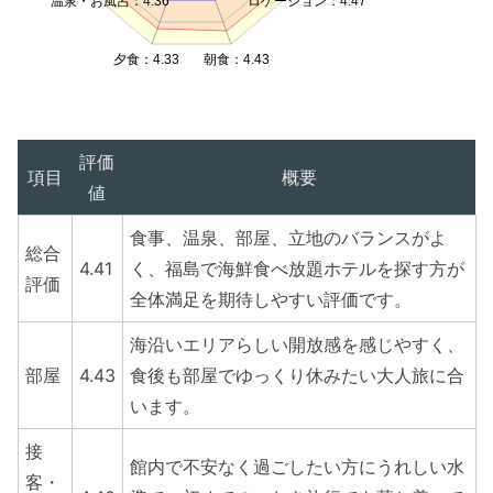
温泉・お風呂：4.36
ロケーション：4.47
夕食：4.33
朝食：4.43
評価
項目
概要
値
食事、温泉、部屋、立地のバランスがよ
総合
4.41
く、福島で海鮮食べ放題ホテルを探す方が
評価
全体満足を期待しやすい評価です。
海沿いエリアらしい開放感を感じやすく、
部屋
4.43
食後も部屋でゆっくり休みたい大人旅に合
います。
接
館内で不安なく過ごしたい方にうれしい水
客・