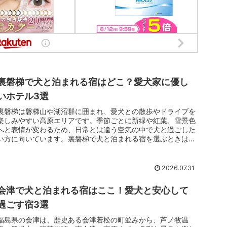
裏磐梯で犬と泊まれる宿はどこ？愛犬家に優し
いホテル3選
裏磐梯は磐梯山や湖沼群に囲まれ、愛犬との散歩やドライブを
楽しみやすい高原エリアです。季節ごとに新緑や紅葉、雪景色
へと表情が変わるため、日常とは違う空気の中で犬と過ごした
い方に向いています。裏磐梯で犬と泊まれる宿を選ぶときは、
単に客室へ入れるかだけでなく、同室宿泊の条件や食事中の過
ごし方、犬用設備も確認したいところです。コテージ、少人数
のペンション、大型リゾートでは滞在の雰囲気が異なるため、
2026.07.31
愛犬の性格に合う宿を選ぶことが大切です。
会津で犬と泊まれる宿はここ！愛犬と安心して
過ごす宿3選
福島県の会津は、歴史ある会津若松の町並みから、芦ノ牧温