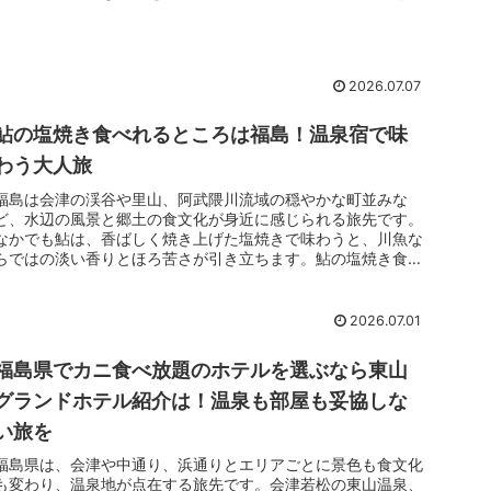
ります。海沿いの眺め、温泉街の落ち着き、観光のしやすさま
で合わせて考えると、福島の海鮮食べ放題ホテル選びは食事だ
けでなく旅全体の満足度を左右します。
2026.07.07
鮎の塩焼き食べれるところは福島！温泉宿で味
わう大人旅
福島は会津の渓谷や里山、阿武隈川流域の穏やかな町並みな
ど、水辺の風景と郷土の食文化が身近に感じられる旅先です。
なかでも鮎は、香ばしく焼き上げた塩焼きで味わうと、川魚な
らではの淡い香りとほろ苦さが引き立ちます。鮎の塩焼き食べ
れるところを福島で探すなら、食事だけでなく温泉や宿の雰囲
気も合わせて選ぶと、旅全体の満足感がぐっと高まります。
2026.07.01
福島県でカニ食べ放題のホテルを選ぶなら東山
グランドホテル紹介は！温泉も部屋も妥協しな
い旅を
福島県は、会津や中通り、浜通りとエリアごとに景色も食文化
も変わり、温泉地が点在する旅先です。会津若松の東山温泉、