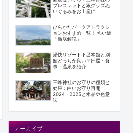
ブレスレットと狼グッズぬ
いぐるみをお土産に
ひらかたパークアトラクシ
ョンおすすめ一覧！ 怖い編
「徹底解説」
湯快リゾート下呂本館と別
館どっちが良い？部屋・食
事・温泉を紹介
三峰神社のお守りの種類と
効果：白いお守り再開
2024・2025と水晶や色意
味
アーカイブ