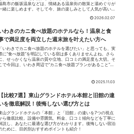
福島市の飯坂温泉などは、情緒ある温泉街の散策と湯めぐりが
一緒に楽しめます。そして今、旅の楽しみとして人気が高いの
が、夕食バイキングでのカニ食べ放題です。温泉でほっとした
2026.02.07
あとに、好きなペースでカニを味わえる時間は、いつもの外食
とは違うご褒美感があります。季節企画として登場することも
多いので、出会えたときの嬉しさも格別です。
いわきのカニ食べ放題のホテルなら！温泉と食
事で満足度を両立した週末旅を叶えたい方へ
「いわきでカニ食べ放題のホテルを選びたい」と思っても、実
際に“食べ放題”を明記している宿は多くありませんよね。さら
に、せっかくなら温泉の質や立地、口コミの満足度も大切。そ
こで今回は、いわき周辺で“カニ食べ放題プランがあること”を
確認でき、ホテルとしての総合力も高い３軒に絞ってご紹介し
ます。`温泉とカニで満たされる週末を、無理なく計画できる
ようにまとめました。`
2025.11.03
【比較7選】東山グランドホテル本館と旧館の違
いを徹底解説！後悔しない選び方とは
東山グランドホテルの「本館」と「旧館」の違いを7つの視点
から徹底比較。設備や雰囲気、料金、口コミ傾向などを丁寧に
解説し、あなたに最適な選び方がわかります。後悔しない宿泊
のために、目的別おすすめポイントも紹介！