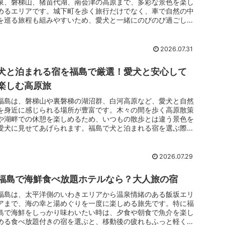
泉、磐梯山、猪苗代湖、南会津の高原まで、多彩な景色を楽し
めるエリアです。城下町を歩く旅行だけでなく、車で自然の中
を巡る旅程も組みやすいため、愛犬と一緒にのびのび過ごした
い方にも向いています。
2026.07.31
犬と泊まれる宿を福島で厳選！愛犬と安心して
楽しむ高原旅
福島は、磐梯山や裏磐梯の湖沼群、白河高原など、愛犬と自然
を身近に感じられる場所が豊富です。木々の間を歩く高原散策
や湖畔での休憩を楽しめるため、いつもの散歩とは違う景色を
愛犬に見せてあげられます。福島で犬と泊まれる宿を選ぶ際
は、客室への同伴条件だけでなく、食事中も一緒に過ごせる
か、敷地内に散歩場所があるかも大切です。犬向け設備やコテ
ージの独立性まで比べると、飼い主も愛犬も落ち着ける滞在先
2026.07.29
を見つけやすくなります。
福島で海鮮食べ放題ホテルなら？大人旅の宿
福島は、太平洋側のいわきエリアから温泉情緒のある飯坂エリ
アまで、海の幸と湯めぐりを一度に楽しめる旅先です。特に福
島で海鮮をしっかり味わいたい時は、夕食や朝食で魚介を楽し
める食べ放題付きの宿を選ぶと、移動後の疲れもふっと軽くな