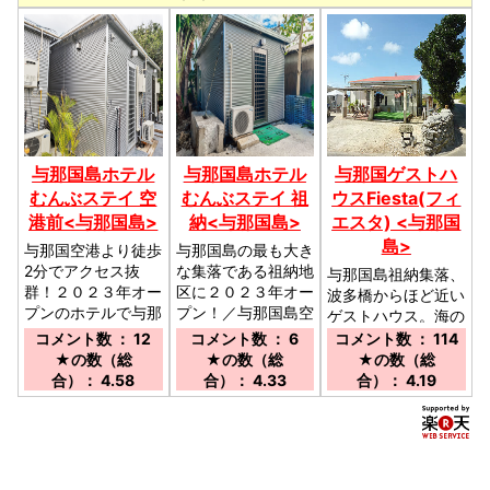
与那国島ホテル
与那国島ホテル
与那国ゲストハ
むんぶステイ 空
むんぶステイ 祖
ウスFiesta(フィ
港前<与那国島>
納<与那国島>
エスタ) <与那国
島>
与那国空港より徒歩
与那国島の最も大き
2分でアクセス抜
な集落である祖納地
与那国島祖納集落、
群！２０２３年オー
区に２０２３年オー
波多橋からほど近い
プンのホテルで与那
プン！／与那国島空
ゲストハウス。海の
国島を快適に満喫し
港より車で約５分
見える屋上でのんび
コメント数 ： 12
コメント数 ： 6
コメント数 ： 114
よう！／与那国空港
り。素泊まりの民宿
★の数（総
★の数（総
★の数（総
から徒歩約2分
です。／与那国空港
合）： 4.58
合）： 4.33
合）： 4.19
からお車で約１０分
（２．５Ｋｍ）