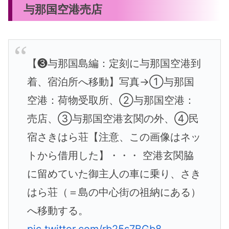
与那国空港売店
【❸与那国島編：定刻に与那国空港到
着、宿泊所へ移動】写真→①与那国
空港：荷物受取所、②与那国空港：
売店、③与那国空港玄関の外、④民
宿さきはら荘【注意、この画像はネッ
トから借用した】・・・ 空港玄関脇
に留めていた御主人の車に乗り、さき
はら荘（＝島の中心街の祖納にある）
へ移動する。
pic.twitter.com/rb25s7BGb8