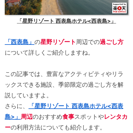
「星野リゾート 西表島ホテル<西表島>」
「西表島」
の
星野リゾート
周辺での
過ごし方
について詳しくご紹介しますね。
この記事では、豊富なアクティビティやリラ
ックスできる施設、季節限定の過ごし方を解
説していますよ。
さらに、
「星野リゾート 西表島ホテル<西表
島>」
周辺
のおすすめ
食事
スポットや
レンタカ
ー
の利用方法についても紹介します。