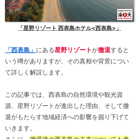
「星野リゾート 西表島ホテル<西表島>」
「西表島」
にある
星野リゾート
が
撤退
すると
いう噂がありますが、その真相や背景につい
て詳しく解説します。
この記事では、西表島の自然環境や観光資
源、星野リゾートが進出した理由、そして撤
退がもたらす地域経済への影響を掘り下げて
いきます。