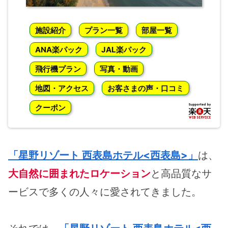
施設紹介
プラン一覧
部屋一覧
ANA楽パック
JAL楽パック
飛行機プラン
写真・動画
地図・アクセス
お客さまの声・口コミ
クーポン
「星野リゾート 西表島ホテル<西表島>」
は、
大自然に囲まれたロケーション
と高品質なサ
ービスで多くの人々に愛されてきました。