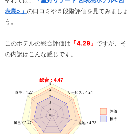
それでは、
「星野リゾート 西表島ホテル<西
表島>」
の口コミや５段階評価を見てみましょ
う。
このホテルの総合評価は
「4.29」
ですが、そ
の内訳はこんな感じです。
総合：4.47
5
4
食事：4.27
サービス：4.24
3
2
1
評価
0
標準
風呂：3.47
立地：4.73