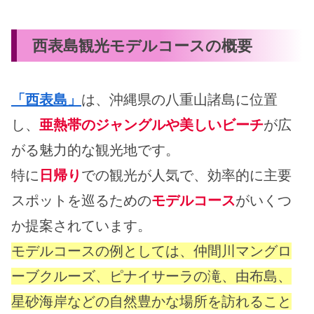
西表島観光モデルコースの概要
「西表島」
は、沖縄県の八重山諸島に位置
し、
亜熱帯のジャングルや美しいビーチ
が広
がる魅力的な観光地です。
特に
日帰り
での観光が人気で、効率的に主要
スポットを巡るための
モデルコース
がいくつ
か提案されています。
モデルコースの例としては、仲間川マングロ
ーブクルーズ、ピナイサーラの滝、由布島、
星砂海岸などの自然豊かな場所を訪れること