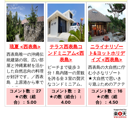
琉夏 <西表島>
テラス西表島コ
ニライナリゾー
ンドミニアム<西
ト&ヨットホリデ
西表島唯一の沖縄伝
表島>
イズ <西表島>
統建築の宿。広い部
屋と沖縄素材を活か
ビーチまで徒歩３
西表島の大自然に佇
した自然志向の料理
分！島内随一の景観
む小さなリゾート
が好評です。／西表
を誇る全３室の贅沢
★大自然で思いき
島 上原港から車で
なコンドミニアム。
り遊ぶためのアクテ
１０分
キッチン、家電も完
ィビティーも充実♪
コメント数 ： 27
コメント数 ： 2
コメント数 ： 16
備！／上原港から車
／上原港（デンサタ
★の数（総
★の数（総合）：
★の数（総
で5分（上原港まで
ーミナル）より車で
合）： 5.00
4.00
合）： 4.50
の送迎有）
５分