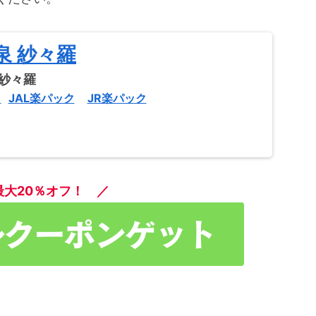
泉 紗々羅
ク
JAL楽パック
JR楽パック
最大20％オフ！ ／