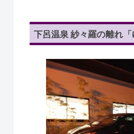
下呂温泉 紗々羅の離れ