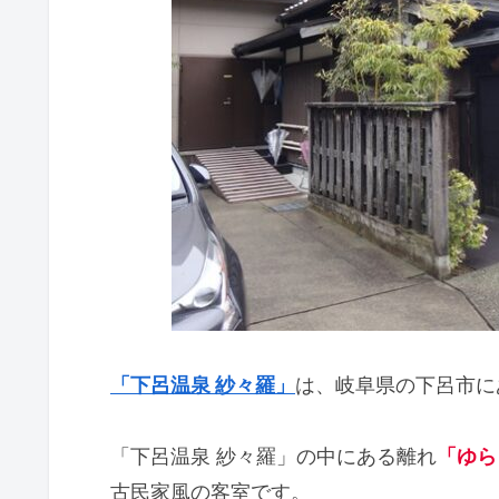
「下呂温泉 紗々羅」
は、岐阜県の下呂市に
「下呂温泉 紗々羅」の中にある離れ
「ゆら
古民家風の客室です。