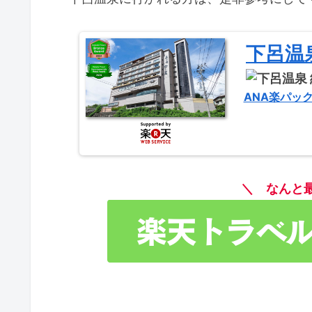
下呂温
ANA楽パッ
＼ なんと