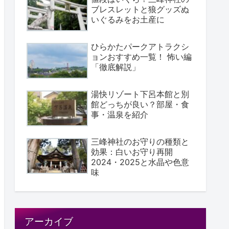
ブレスレットと狼グッズぬ
いぐるみをお土産に
ひらかたパークアトラクシ
ョンおすすめ一覧！ 怖い編
「徹底解説」
湯快リゾート下呂本館と別
館どっちが良い？部屋・食
事・温泉を紹介
三峰神社のお守りの種類と
効果：白いお守り再開
2024・2025と水晶や色意
味
アーカイブ