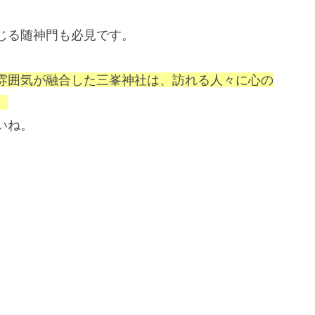
じる随神門も必見です。
雰囲気が融合した三峯神社は、訪れる人々に心の
。
いね。