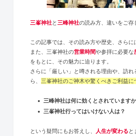
三峯神社
と
三峰神社
の読み方、違いをご存
この記事では、その読み方や歴史、さらに
また、三峯神社の
営業時間
や参拝に必要な
をもとに、その魅力に迫ります。
さらに「厳しい」と噂される理由や、訪れ
ら、
三峯神社のご神木や驚くべきご利益に
三峰神社は何に効くとされています
三峯神社行ってはいけない人は？
という疑問にもお答えし、
人生が変わる
と