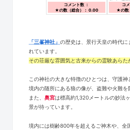
石バス停下
ら車で約１６分
コメント数 ：
コメ
満。
★の数（総合）： 0.00
★の数（
「三峯神社」
の歴史は、景行天皇の時代に
れています。
その荘厳な雰囲気と古来からの霊験あらた
この神社の大きな特徴のひとつは、守護神
境内の随所にある狼の像が、盗難や火難を
また、
奥宮
は標高約1,320メートルの妙
景が待っています。
境内には樹齢800年を超えるご神木や、