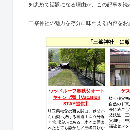
知恵袋で話題になる理由が、この記事を読
三峯神社の魅力を存分に味わえる内容をお
「三峯神社」に激
ウッドルーフ奥秩父オート
ゲス
キャンプ場【Vacation
埼玉秩父初
STAY提供】
自然のド真
長に過ごし
埼玉県秩父の西玄関口、秩父か
父鉄道 三
ら山梨へ抜ける国道１４０号近
父湖行、中
く荒川沿いにある、木々に囲ま
福祉センタ
れたとても静かな／三峰口駅か