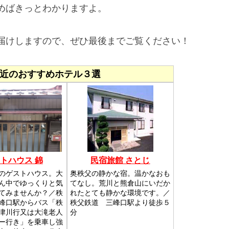
めばきっとわかりますよ。
届けしますので、ぜひ最後までご覧ください！
近のおすすめホテル３選
トハウス 錦
民宿旅館 さとじ
のゲストハウス。大
奥秩父の静かな宿。温かなおも
ん中でゆっくりと気
てなし。荒川と熊倉山にいだか
てみませんか？／秩
れたとても静かな環境です。／
峰口駅からバス「秩
秩父鉄道 三峰口駅より徒歩５
津川行又は大滝老人
分
ー行き」を乗車し強