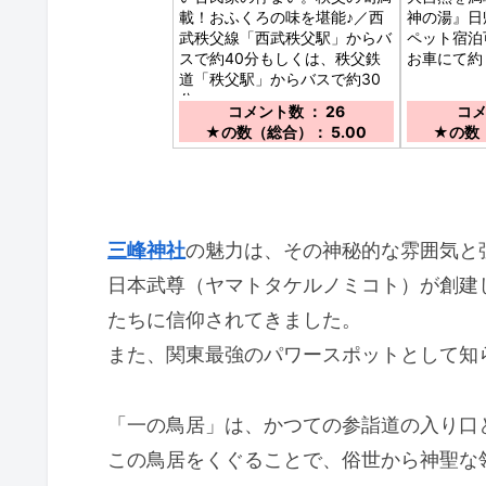
載！おふくろの味を堪能♪／西
神の湯』日
武秩父線「西武秩父駅」からバ
ペット宿泊
スで約40分もしくは、秩父鉄
お車にて約
道「秩父駅」からバスで約30
分。
コメント数 ： 26
コメ
★の数（総合）： 5.00
★の数（
三峰神社
の魅力は、その神秘的な雰囲気と
日本武尊（ヤマトタケルノミコト）が創建
たちに信仰されてきました。
また、関東最強のパワースポットとして知
「一の鳥居」は、かつての参詣道の入り口
この鳥居をくぐることで、俗世から神聖な