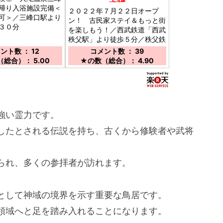
帰り入浴施設完備＜
２０２２年７月２２日オープ
可＞／三峰口駅より
ン！ 古民家ステイ＆もっと街
３０分
を楽しもう！／西武鉄道「西武
秩父駅」より徒歩５分／秩父鉄
道「お花畑駅」より徒歩３分
ント数 ： 12
コメント数 ： 39
総合）： 5.00
★の数（総合）： 4.90
強い霊力です。
したとされる伝説を持ち、古くから修験者や武将
られ、多くの参拝者が訪れます。
として神域の境界を示す重要な鳥居です。
領域へと足を踏み入れることになります。