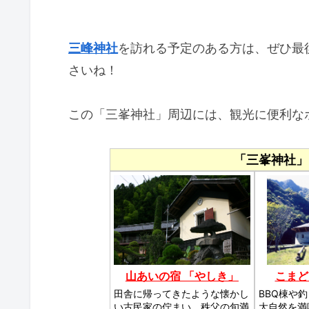
三峰神社
を訪れる予定のある方は、ぜひ最
さいね！
この「三峯神社」周辺には、観光に便利な
「三峯神社」
山あいの宿 「やしき」
こまど
田舎に帰ってきたような懐かし
BBQ棟や
い古民家の佇まい。秩父の旬満
大自然を満