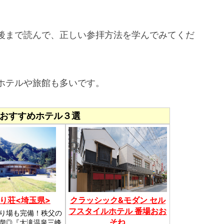
後まで読んで、正しい参拝方法を学んでみてくだ
ホテルや旅館も多いです。
おすすめホテル３選
り荘<埼玉県>
クラッシック&モダン セル
フスタイルホテル 番場おお
釣り場も完備！秩父の
そね
喫◎『大滝温泉三峰