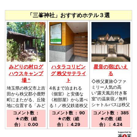
「三峯神社」おすすめホテル３選
みどりの村ログ
ハタラコリビン
星音の宿ばいえ
ハウスキャンプ
グ 秩父サテライ
る
場 ^
ト
◇秩父夏旅◇ファ
ミリー人気の高
埼玉県の秩父市上吉
4名まで泊まれる
い“露天風呂付き客
田から秩父郡小鹿野
《個室》と安価な
室“の温泉宿／無料
町にまたがる、丘陵
《相部屋》から選べ
シャトルバスは秩父
地に位置する「みど
る！／秩父鉄道秩父
方面・長瀞方面への
りの村」にあるキャ
駅より徒歩２分、西
コメント数 ：
コメント数 ： 90
コメント数 ： 385
運行を行っておりま
ンプ場です／三峰口
武秩父駅から徒歩１
★の数（総
★の数（総
★の数（総
す。時刻表はホーム
駅から車で約２４分
２分
合）： 0.00
合）： 4.29
合）： 4.24
ページでご確認下さ
い。