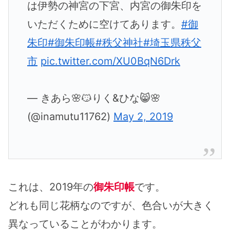
は伊勢の神宮の下宮、内宮の御朱印を
いただくために空けてあります。
#御
朱印
#御朱印帳
#秩父神社
#埼玉県秩父
市
pic.twitter.com/XU0BqN6Drk
— きあら🌸😼りく&ひな😸🌸
(@inamutu11762)
May 2, 2019
これは、2019年の
御朱印帳
です。
どれも同じ花柄なのですが、色合いが大きく
異なっていることがわかります。