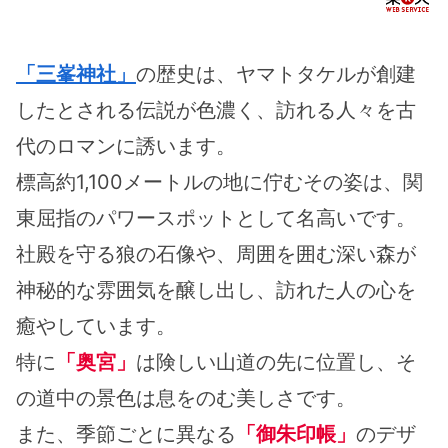
「三峯神社」
の歴史は、ヤマトタケルが創建
したとされる伝説が色濃く、訪れる人々を古
代のロマンに誘います。
標高約1,100メートルの地に佇むその姿は、関
東屈指のパワースポットとして名高いです。
社殿を守る狼の石像や、周囲を囲む深い森が
神秘的な雰囲気を醸し出し、訪れた人の心を
癒やしています。
特に
「奥宮」
は険しい山道の先に位置し、そ
の道中の景色は息をのむ美しさです。
また、季節ごとに異なる
「御朱印帳」
のデザ