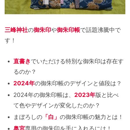
三峰神社
の
御朱印
や
御朱印帳
で話題沸騰中で
す！
直書き
でいただける特別な御朱印は存在す
るのか？
2024年
の御朱印帳のデザインと値段は？
2024年の御朱印帳は、
2023年
版と比べ
て色やデザインが変化したのか？
まぼろしの
「白」
の御朱印帳の魅力とは！
奥宮
専用の御朱印を手に入れるには！