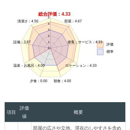
総合評価：4.33
5
清潔さ：4.50
部屋：4.67
4
3
2
設備：3.67
接客・サービス：4.33
1
評価
0
標準
温泉・お風呂：4.00
ロケーション：4.33
夕食：0.00
朝食：4.00
評価
項目
概要
値
部屋の広さや立地、滞在のしやすさを含め