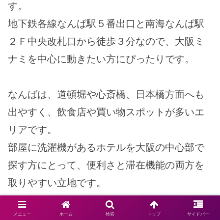
す。
地下鉄各線なんば駅５番出口と南海なんば駅
２Ｆ中央改札口から徒歩３分なので、大阪ミ
ナミを中心に動きたい方にぴったりです。
なんばは、道頓堀や心斎橋、日本橋方面へも
出やすく、飲食店や買い物スポットが多いエ
リアです。
部屋に洗濯機があるホテルを大阪の中心部で
探す方にとって、便利さと滞在機能の両方を
取りやすい立地です。
メニュー
ホーム
検索
トップ
サイドバー
提示データには、なんば駅や主要スポットへ