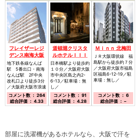
フレイザーレジ
道頓堀クリスタ
Ｍｉｎｎ 北梅田
デンス南海大阪
ルホテルＩＩＩ
ＪＲ大阪環状線 福
島駅から徒歩約７分
地下鉄各線なんば
日本橋駅より徒歩約
／大阪府大阪市福島
駅 5番出口・南海
１０分／大阪府大阪
区福島6-12-19／駐
なんば駅 2F中央
市中央区島之内2-
車場：無し／
改札口より徒歩3分
6-13／駐車場：無
／大阪府大阪市浪速
し／
区難波中1-17-11／
コメント数 ： 264
コメント数 ： 91
コメント数 ： 6
駐車場：提携駐車場
総合評価 ： 4.33
総合評価 ： 4.28
総合評価 ： –
（なんばCity）24
時間2,000円。チェ
ックイン時フロント
へお申しつけくださ
い。／
部屋に洗濯機があるホテルなら、大阪で汗を