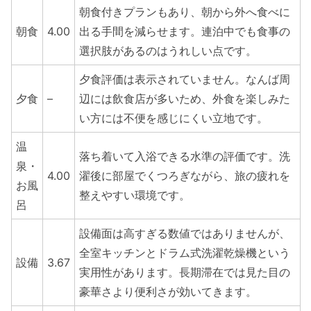
朝食付きプランもあり、朝から外へ食べに
朝食
4.00
出る手間を減らせます。連泊中でも食事の
選択肢があるのはうれしい点です。
夕食評価は表示されていません。なんば周
夕食
–
辺には飲食店が多いため、外食を楽しみた
い方には不便を感じにくい立地です。
温
落ち着いて入浴できる水準の評価です。洗
泉・
4.00
濯後に部屋でくつろぎながら、旅の疲れを
お風
整えやすい環境です。
呂
設備面は高すぎる数値ではありませんが、
全室キッチンとドラム式洗濯乾燥機という
設備
3.67
実用性があります。長期滞在では見た目の
豪華さより便利さが効いてきます。