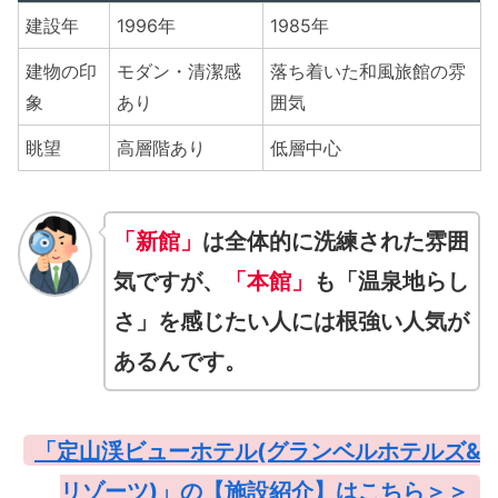
建設年
1996年
1985年
建物の印
モダン・清潔感
落ち着いた和風旅館の雰
象
あり
囲気
眺望
高層階あり
低層中心
「新館」
は全体的に洗練された雰囲
気ですが、
「本館」
も「温泉地らし
さ」を感じたい人には根強い人気が
あるんです。
「定山渓ビューホテル(グランベルホテルズ&
リゾーツ)」の【施設紹介】はこちら＞＞