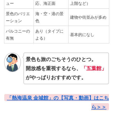
ュー
応、海正面
上階など）
景色のバリエ
海・空・港の景
建物や街並みが多め
ーション
色
バルコニーの
あり（タイプに
基本的になし
有無
よる）
景色も旅のごちそうのひとつ。
開放感を重視するなら、
「五葉館」
がやっぱりおすすめです。
「熱海温泉 金城館」の【写真・動画】はこち
ら＞＞