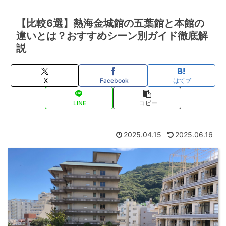
【比較6選】熱海金城館の五葉館と本館の
違いとは？おすすめシーン別ガイド徹底解
説
X
Facebook
はてブ
LINE
コピー
2025.04.15
2025.06.16