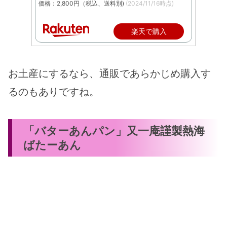
価格：2,800円（税込、送料別)
(2024/11/16時点)
楽天で購入
お土産にするなら、通販であらかじめ購入す
あ
るのもありですね。
な
た
:
「バターあんパン」又一庵謹製熱海
ばたーあん