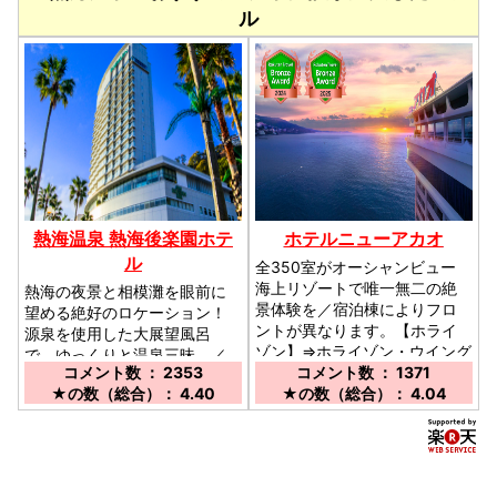
ル
熱海温泉 熱海後楽園ホテ
ホテルニューアカオ
ル
全350室がオーシャンビュー
海上リゾートで唯一無二の絶
熱海の夜景と相模灘を眼前に
景体験を／宿泊棟によりフロ
望める絶好のロケーション！
ントが異なります。【ホライ
源泉を使用した大展望風呂
ゾン】⇒ホライゾン・ウイング
で、ゆっくりと温泉三昧。／
コメント数 ： 2353
【オーシャン】⇒オーシャン・
コメント数 ： 1371
東京から新幹線で50分！熱海
★の数（総合）： 4.40
ウイング
★の数（総合）： 4.04
駅よりタクシーで約１０分。
送迎バス 9:40～19:00まで
40分毎