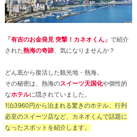
「有吉のお金発見 突撃！カネオくん」
で紹介
された
熱海の奇跡
、気になりませんか？
どん底から復活した観光地・熱海。
その秘密は、熱海の
スイーツ天国化
や個性的
な
ホテル
に隠されていました。
1泊3960円から泊まれる驚きのホテル、行列
必至のスイーツ店など、カネオくんで話題に
なったスポットを紹介します。