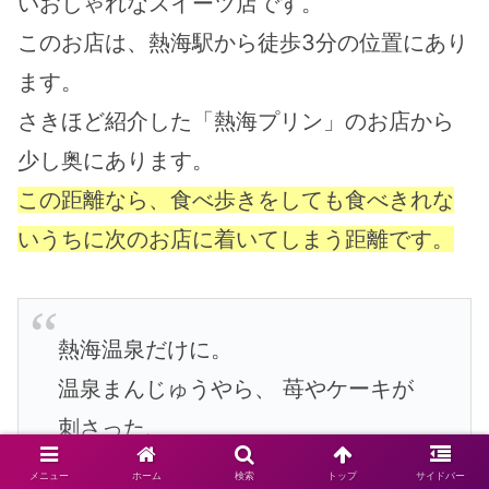
いおしゃれなスイーツ店です。
このお店は、熱海駅から徒歩3分の位置にあり
ます。
さきほど紹介した「熱海プリン」のお店から
少し奥にあります。
この距離なら、食べ歩きをしても食べきれな
いうちに次のお店に着いてしまう距離です。
熱海温泉だけに。
温泉まんじゅうやら、 苺やケーキが
刺さった、
斬新な串スイーツ♪
メニュー
ホーム
検索
トップ
サイドバー