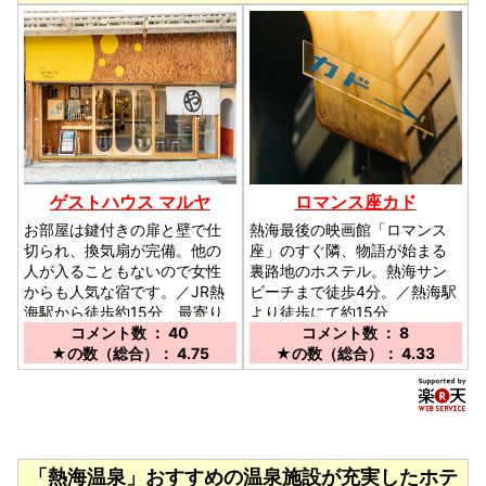
ゲストハウス マルヤ
ロマンス座カド
お部屋は鍵付きの扉と壁で仕
熱海最後の映画館「ロマンス
切られ、換気扇が完備。他の
座」のすぐ隣、物語が始まる
人が入ることもないので女性
裏路地のホステル。熱海サン
からも人気な宿です。／JR熱
ビーチまで徒歩4分。／熱海駅
海駅から徒歩約15分、最寄り
より徒歩にて約15分
バス停から徒歩約5分。後楽
コメント数 ： 40
コメント数 ： 8
園/熱海港/紅葉が丘行きバスに
★の数（総合）： 4.75
★の数（総合）： 4.33
乗りサンビーチバス停で降車
「熱海温泉」おすすめの温泉施設が充実したホテ