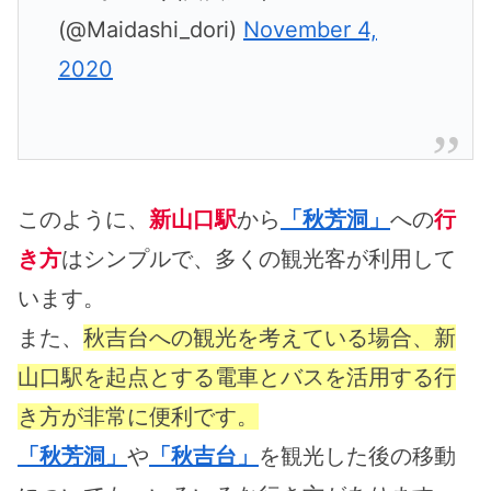
(@Maidashi_dori)
November 4,
2020
このように、
新山口駅
から
「秋芳洞」
への
行
き方
はシンプルで、多くの観光客が利用して
います。
また、
秋吉台への観光を考えている場合、新
山口駅を起点とする電車とバスを活用する行
き方が非常に便利です。
「秋芳洞」
や
「秋吉台」
を観光した後の移動