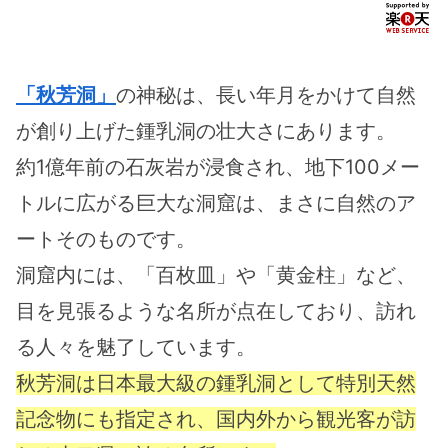
自動車道：小郡ICよ
市街へ１０分／コン
り約15分
ビニやドラッグスト
アまで徒歩約５分
「秋芳洞」
の神秘は、長い年月をかけて自然
が創り上げた鍾乳洞の壮大さにあります。
約1億年前の石灰岩が浸食され、地下100メー
トルに広がる巨大な洞窟は、まさに自然のア
ートそのものです。
洞窟内には、「百枚皿」や「黄金柱」など、
目を見張るような名所が点在しており、訪れ
る人々を魅了しています。
秋芳洞は日本最大級の鍾乳洞として特別天然
記念物にも指定され、国内外から観光客が訪