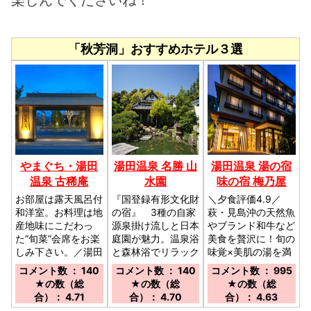
楽しんでくださいね！
「秋芳洞」おすすめホテル３選
やまぐち・湯田
湯田温泉 名勝 山
湯田温泉 湯の宿
温泉 古稀庵
水園
味の宿 梅乃屋
お部屋は露天風呂付
『国登録有形文化財
＼夕食評価4.9／
和洋室。お料理は地
の宿』 3種の自家
萩・見島沖の天然魚
産地味にこだわっ
源泉掛け流しと日本
やブランド和牛など
た“旬菜”会席をお楽
庭園が魅力。温泉浴
美食を贅沢に！旬の
しみ下さい。／湯田
と森林浴でリラック
味覚×美肌の湯を満
温泉駅から徒歩で１
ス。／湯田温泉駅よ
喫♪／ＪＲ山口線湯
コメント数 ： 140
コメント数 ： 140
コメント数 ： 995
０分／お車で３分
りお車にて5分／中
田温泉駅より徒歩約
★の数（総
★の数（総
★の数（総
国自動車道：山口IC
１０分／中国自動車
合）： 4.71
合）： 4.70
合）： 4.63
より約20分／中国
道小郡ＩＣより湯田