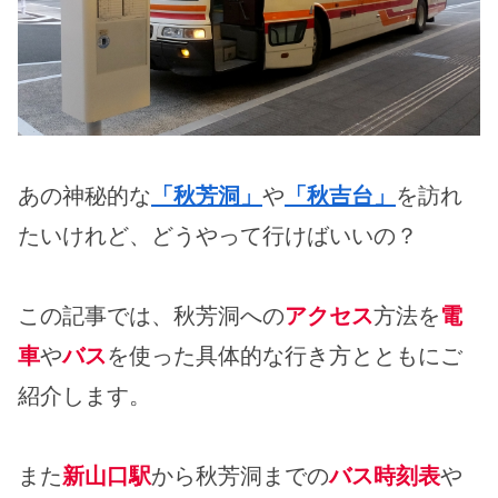
あの神秘的な
「秋芳洞」
や
「秋吉台」
を訪れ
たいけれど、どうやって行けばいいの？
この記事では、秋芳洞への
アクセス
方法を
電
車
や
バス
を使った具体的な行き方とともにご
紹介します。
また
新山口駅
から秋芳洞までの
バス時刻表
や