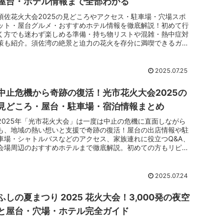
`食後は温泉と夜景で締める、大人の満腹と満足を同時に手に
屋台・ホテル情報まで全部わかる
入れましょう。`# 本文## 1章：「ホテル西長門リゾート」で
須佐花火大会2025の見どころやアクセス・駐車場・穴場スポ
角島を望む絶景とカニ食べ放題### ホテルの特徴◆◆ホテル
ット・屋台グルメ・おすすめホテル情報を徹底解説！初めて行
外観バナー1◆◆#### ホテル概要文章★1★「ホテル西長門リ
く方でも迷わず楽しめる準備・持ち物リストや混雑・熱中症対
ゾート」★1★は、角島大橋を正面に望む絶景のホテル。全77
策も紹介。須佐湾の絶景と迫力の花火を存分に満喫できるガイ
室のうち多くが海向きで、ロビーやレストラン、売店などリゾ
ドです。
ート設備がそろいます。日本海を一望する露天風呂は夕日が美
しく、サンセットの名所としても知られています。ウェルカム
ベビー認定のお宿で安心感があり、カップルにも友人同士にも
2025.07.25
過ごしやすい雰囲気です。### カニ食べ放題#### マッチポイ
ントリストの提示文章この「★1★ホテル西長門リゾート
中止危機から奇跡の復活！光市花火大会2025の
★1★」は、カニ食べ放題派に次の点でぴったりです。◆◆リ
見どころ・屋台・駐車場・宿泊情報まとめ
スト開始◆◆* 冬季限定のカニ食べ放題やカニ会席付きプラン
を販売* 山口県屈指のオーシャンビューで食事ができる* リゾ
2025年「光市花火大会」は一度は中止の危機に直面しながら
ート滞在とカニディナーを一度に満喫できる◆◆リスト終了
も、地域の熱い想いと支援で奇跡の復活！屋台の出店情報や駐
◆◆#### キーワードの証明夕食は冬季にカニ食べ放題プラン
車場・シャトルバスなどのアクセス、家族連れに役立つQ&A、
を設定。内容は時期で変動しますが、茹でガニや焼きガニ、カ
会場周辺のおすすめホテルまで徹底解説。初めての方もリピー
ニ鍋などを好きなだけ楽しめる構成です。最安料金は約6,500
ターも、この1ページで見どころ・注意点・楽しみ方がすべて
円～（宿泊日・プランで変動）と手が届きやすく、まずはプラ
分かります。光市の夏を満喫するヒント満載！
ン一覧で当日の提供内容と価格を確認するのが安心です。アク
セスはJR山陰本線阿川駅から車で約7分、駐車場は約100台無
2025.07.24
料。`絶景とカニを同時に味わえる満足感が大きいです。
`#### ベネフィットの提示`夕陽色の海を眺めながらカニを頬
ふしの夏まつり 2025 花火大会！3,000発の夜空
ばる「非日常のごちそう時間」。`### 総合評価とレーダーチ
と屋台・穴場・ホテル完全ガイド
ャート#### レーダーチャート提示文章利用者評価の傾向を確