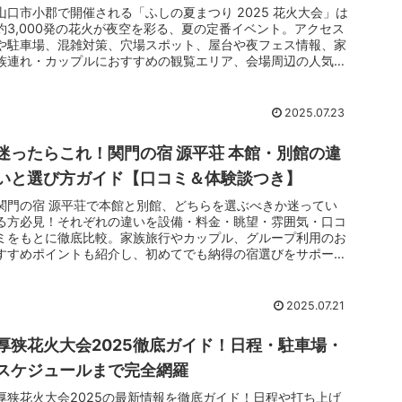
認して、旅のイメージを固めましょう。◆◆評価のレーダーチ
山口市小郡で開催される「ふしの夏まつり 2025 花火大会」は
ャート図1◆◆#### レーダーチャート評価表| 項目 | 評価値 |
約3,000発の花火が夜空を彩る、夏の定番イベント。アクセス
合 | 4.25 | 絶景と食の満足度が高め || サービス |
や駐車場、混雑対策、穴場スポット、屋台や夜フェス情報、家
.16 | 丁寧で温かな応対 || 立地 | 4.64 | 角島大橋目前の好ロ
族連れ・カップルにおすすめの観覧エリア、会場周辺の人気ホ
ーション || 部屋 | 4.12 | 海景の客室が人気 || 設備・アメニ
テルまで徹底ガイド。初めてでも安心の完全版です。
.90 | リゾート設備がそろう || 風呂 | 4.17 | 海を望む露
 || 食事 | 4.31 | 冬のカニに期待感大 |#### レーダー
2025.07.23
チャート概要文章特に立地（4.64）と食事（4.31）が強み。
オーシャンビューの開放感が食事体験を一段と盛り上げ、カニ
食べ放題の満足感につながっています。### 特に評価されてい
迷ったらこれ！関門の宿 源平荘 本館・別館の違
る点◆◆部屋や温泉の写真1◆◆#### 部屋の文章海側客室は
いと選び方ガイド【口コミ＆体験談つき】
大きな窓から日本海と角島大橋が広がり、朝夕で表情が変わり
ます。二人でも荷物を広げやすいゆとりがあり、Wi-Fiもしっ
関門の宿 源平荘で本館と別館、どちらを選ぶべきか迷ってい
かり。夜は波音が子守歌のようで、`食後に部屋でゆっくり語
る方必見！それぞれの違いを設備・料金・眺望・雰囲気・口コ
らえる安らぎがあります。`#### 館内設備の文章ロビーから
ミをもとに徹底比較。家族旅行やカップル、グループ利用のお
も海がドンと見えて、写真映えのスポットが多いです。夏季は
すすめポイントも紹介し、初めてでも納得の宿選びをサポート
屋外プール、売店には地元の名産が並び、お土産選びも楽しい
します。失敗しない選び方がわかります。
時間に。#### 温泉・風呂の文章露天風呂は日本海を真正面
に、晴れた日は水平線まで見渡せます。夕暮れ時は湯けむり越
2025.07.21
しに赤く染まる海が美しく、`入浴だけで旅の満足度が上がる
瞬間になります。`#### 食事の文章カニ食べ放題期は、カニ
を中心に海の幸が充実。別日の会席プランでも旬魚が豊富で、
厚狭花火大会2025徹底ガイド！日程・駐車場・
地酒との相性も良好です。朝は海を眺める朝食で一日のリズム
スケジュールまで完全網羅
が整います。#### 時間帯最終チェックインは17:30。到着が
遅くなる場合は早めの連絡でスムーズ、`冬の短い日照でも無
厚狭花火大会2025の最新情報を徹底ガイド！日程や打ち上げ