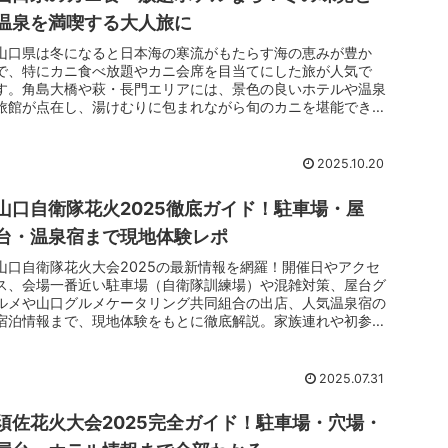
温泉を満喫する大人旅に
山口県は冬になると日本海の寒流がもたらす海の恵みが豊か
で、特にカニ食べ放題やカニ会席を目当てにした旅が人気で
す。角島大橋や萩・長門エリアには、景色の良いホテルや温泉
旅館が点在し、湯けむりに包まれながら旬のカニを堪能できま
す。茹でガニ、焼きガニ、カニ鍋などメニューが多彩で、旅の
主役は「お腹いっぱいのカニ」。さらに、冬の澄んだ空気が生
む夕景や星空が、器の湯気越しにきらめくのもこの季節ならで
2025.10.20
はのご褒美です。#### ターゲットへの共感文章「どうせ行く
なら山口県らしい絶景も温泉も、そしてカニ食べ放題やカニ会
山口自衛隊花火2025徹底ガイド！駐車場・屋
席も失敗したくない。」私も同じ気持ちです。カップルや夫
婦、友人同士の旅は、味・景観・居心地のバランスが大切で、
台・温泉宿まで現地体験レポ
ホテル選びに迷ってしまいますよね。#### 解決とベネフィッ
山口自衛隊花火大会2025の最新情報を網羅！開催日やアクセ
ト文章そこで私が選んだのは、山口県で冬のカニを思う存分楽
ス、会場一番近い駐車場（自衛隊訓練場）や混雑対策、屋台グ
しめる３つのホテル。いずれもカニ中心の夕食に力を入れ、温
ルメや山口グルメケータリング共同組合の出店、人気温泉宿の
泉や景観も魅力的です。`旬のカニを頬ばり温泉で温まり、絶
宿泊情報まで、現地体験をもとに徹底解説。家族連れや初参加
景に心ほどける冬旅が叶います。`### ホテル３選#### ３選
の方も安心して夏祭りを楽しめるヒントが満載です。
バナー提示文章これから、山口県でカニ食べ放題や「カニづく
し」を満喫できるおすすめホテル３選をご紹介します。写真バ
ナーの直後から詳細へ進めます。◆◆ホテル３選バナー
2025.07.31
◆◆### 冒頭文後半（100文字以上）#### ベネフィットと本
文への誘導文章## 読み進めるほど、山口県の冬旅で「どのホ
須佐花火大会2025完全ガイド！駐車場・穴場・
テルならカニをたっぷり味わえるか」が自然と見えてきます。