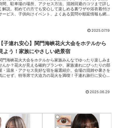
理のないスケジュールが組めます。`#### その他駐車場無
時間、駐車場の場所、アクセス方法、混雑回避のコツまで詳し
料・屋外100台。館内利用や入湯税（150円／12歳以上）はフ
く解説。初めての方でも安心して楽しめる裏ワザや浴衣着付け
ロント精算でスマートです。### 口コミと詳細#### 口コミ概
サービス、子供向けイベント、よくある質問や順延情報も網
要文章「立地は言うことなし」「景色が最高」との声が多く、
羅。今年の夏は厚狭花火大会で特別な思い出を。
眺望が旅の主役に。一方で料理内容の好みは分かれる面もあ
り、事前にカニ食べ放題や会席の内容を確認して選ぶと満足度
2025.07.19
が上がります、という印象です。#### 口コミリンク誘導文章
角島ビューやカニ食べ放題の感想を、宿泊者の声で具体的にチ
ェックしてみてくださいね。◆◆「実際の口コミを見てみる＞
【子連れ安心】関門海峡花火大会をホテルから
＞」バナー1◆◆### 「カニ食べ放題」な人におすすめのプラ
見よう！家族にやさしい絶景宿
ン#### プラン概要文章冬季はカニ食べ放題バイキングや「カ
ニ会席付き」など複数プランを設定。提供内容・時間・料金は
関門海峡花火大会をホテルから家族みんなでゆったり楽しみま
日程で変動するため、プラン詳細の記載を要チェックです。
せんか？花火が見える確約プランや、家族連れにぴったりの部
#### プランリンク誘導文章「今日は徹底してカニ食べ放題に
屋・温泉・アクセス良好な宿を厳選紹介。会場の混雑や暑さを
する？ それとも落ち着いて会席？」と相談しながら、希望日
気にせず、特等席で大迫力の花火を満喫！子連れ旅行に安心な
に合うプランを開いてみてください。◆◆「ピッタリプランを
サービスや最新口コミも掲載しています。
見てみる＞＞」バナー1◆◆### 立地・アクセス・行き方◆◆
アクセスマップ1◆◆#### 立地とアクセス文章所在地は下関
2025.06.29
市豊北町神田。JR山陰本線阿川駅から車で約7分、中国道下関
ICからR191経由で北上。角島や海沿いのドライブと相性抜群
です。#### 送迎サービス有無送迎については予約時の案内に
従い、必要な場合は事前相談を。タクシー利用でも所要は約7
分と短めです。### ホテル紹介リンク#### ホテルバナー誘導
文章山口県の絶景とカニ食べ放題を両立したい方は要チェッ
ク。写真・プラン・口コミを一気に確認できます。◆◆ホテル