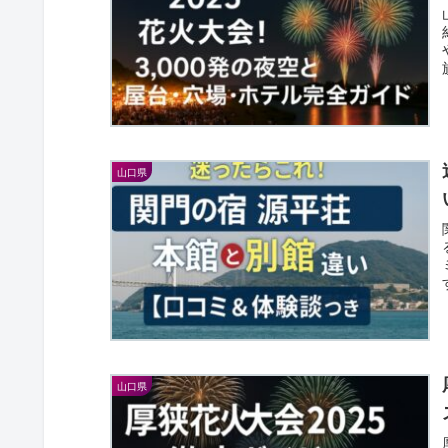
概要 || 総
4
ケ
ティ | 3
天が好評
山口県
山口県