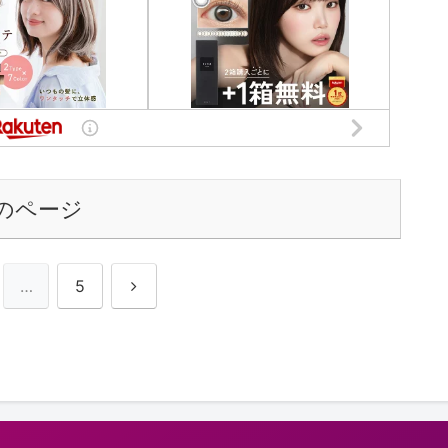
バナー1◆◆## 2章：「湯免温泉 湯免観光ホテル 名湯 ゆめの
郷」でしっとり和会席と温泉を### ホテルの特徴◆◆ホテル
外観バナー2◆◆#### ホテル概要文章★2★「湯免温泉 湯免
観光ホテル 名湯 ゆめの郷」★2★は、長門市の静かな里山に
佇む温泉旅館。うさぎ伝説が残る湯免温泉は肌あたりがやさし
く、広々とした大浴場と貸切風呂で湯浴みを楽しめます。囲
碁・将棋の無料貸出や外国語での簡易対応もあり、素朴さと温
かさが心地よいホテルです。### カニ食べ放題#### マッチポ
イントリストの提示文章この「★2★湯免観光ホテル 名湯 ゆ
めの郷★2★」は、落ち着いた食事で冬のカニを味わいたい人
に合います。◆◆リスト開始◆◆* 冬限定「カニ会席」や「カ
ニ鍋付き特別膳」を提供* 和モダンの食事処でゆったり愉しめ
のページ
る* 地産地消の懐石で山口県の旬を堪能◆◆リスト終了
◆◆#### キーワードの証明本宿はバイキング型のカニ食べ放
題ではなく、カニ会席中心の提供です。刺し・焼き・甲羅焼
き・鍋など多彩で、量も満足感のある構成。価格は約8,800円
次
…
5
～（日程で変動）。最寄の長門三隅駅から車でアクセスしやす
く、元乃隅稲成神社や青海島観光とも組み合わせやすい立地で
へ
す。`静かな温泉情緒の中で、丁寧に仕立てたカニをじっくり
味わえます。`#### ベネフィットの提示`賑わいよりも会話を
楽しむ、大人の「しっとりカニ時間」。`### 総合評価とレー
ダーチャート#### レーダーチャート提示文章数字から見える
強みを押さえておきましょう。◆◆評価のレーダーチャート図
2◆◆#### レーダーチャート評価表| 項目 | 評価値 | 概要 ||
5 | バランスの良い満足度 || サービス | 4.27 | 親切