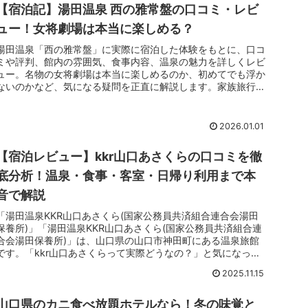
【宿泊記】湯田温泉 西の雅常盤の口コミ・レビ
ュー！女将劇場は本当に楽しめる？
湯田温泉「西の雅常盤」に実際に宿泊した体験をもとに、口コ
ミや評判、館内の雰囲気、食事内容、温泉の魅力を詳しくレビ
ュー。名物の女将劇場は本当に楽しめるのか、初めてでも浮か
ないのかなど、気になる疑問を正直に解説します。家族旅行・
夫婦旅行・大人旅で後悔しないためのポイントや注意点も紹
介。
2026.01.01
【宿泊レビュー】kkr山口あさくらの口コミを徹
底分析！温泉・食事・客室・日帰り利用まで本
音で解説
「湯田温泉KKR山口あさくら(国家公務員共済組合連合会湯田
保養所)」「湯田温泉KKR山口あさくら(国家公務員共済組合連
合会湯田保養所)」は、山口県の山口市神田町にある温泉旅館
です。「kkr山口あさくらって実際どうなの？」と気になって
いません...
2025.11.15
山口県のカニ食べ放題ホテルなら！冬の味覚と