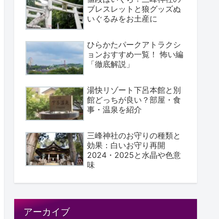
ブレスレットと狼グッズぬ
いぐるみをお土産に
ひらかたパークアトラクシ
ョンおすすめ一覧！ 怖い編
「徹底解説」
湯快リゾート下呂本館と別
館どっちが良い？部屋・食
事・温泉を紹介
三峰神社のお守りの種類と
効果：白いお守り再開
2024・2025と水晶や色意
味
アーカイブ