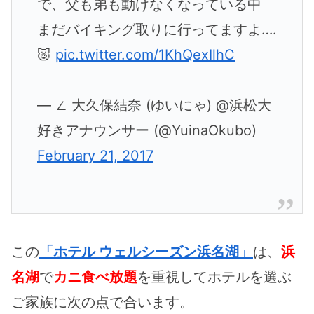
で、父も弟も動けなくなっている中
まだバイキング取りに行ってますよ….
🐷
pic.twitter.com/1KhQexIlhC
— ∠ 大久保結奈 (ゆいにゃ) @浜松大
好きアナウンサー (@YuinaOkubo)
February 21, 2017
この
「ホテル ウェルシーズン浜名湖」
は、
浜
名湖
で
カニ食べ放題
を重視してホテルを選ぶ
ご家族に次の点で合います。