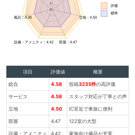
1
評価
0
標準
風呂：4.35
立地：4.50
設備・アメニティ：4.42
部屋：4.47
項目
評価値
概要
総合
4.58
投稿
3235件
の高評価
サービス
4.58
スタッフ対応が丁寧との声
立地
4.50
IC至近で車旅に便利
部屋
4.47
122室の大型
設備・アメニティ
4.42
家族向け備品が充実