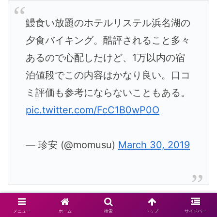
鰻食い放題のホテルリステル浜名湖の
夕食バイキング。酷評されること多々
あるので心配したけど、1万以内の宿
泊値段でこの内容はかなり良い。口コ
ミ評価も参考にならないこともある。
pic.twitter.com/FcC1B0wP0O
— 珍安 (@momusu)
March 30, 2019
この
「三ケ日温泉 ホテルリステル浜名湖」
メニュー
ホーム
検索
トップ
サイドバー