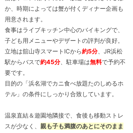
か、時期によっては蟹が付くディナー企画も
用意されます。
食事はライブキッチン中心のバイキングで、
子ども用メニューやデザートの評判が良好。
立地は舘山寺スマートICから
約5分
、JR浜松
駅からバスで
約45分
、駐車場は
無料
で予約不
要です。
目的の「浜名湖でカニ食べ放題たのしめるホ
テル」の条件にしっかり合致しています。
温泉直結＆遊園地隣接で、食後も移動ストレ
スが少なく、
親も子も満腹のあとにそのまま