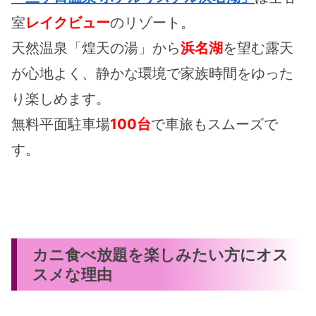
室
レイクビュー
のリゾート。
天然温泉「煌天の湯」から
浜名湖
を望む露天
が心地よく、静かな環境で家族時間をゆった
り楽しめます。
無料平面駐車場
100台
で車旅もスムーズで
す。
カニ食べ放題を楽しみたい方にオス
スメな理由