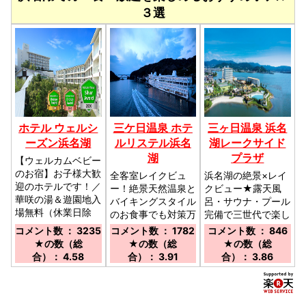
３選
ホテル ウェルシ
三ケ日温泉 ホテ
三ヶ日温泉 浜名
ーズン浜名湖
ルリステル浜名
湖レークサイド
湖
プラザ
【ウェルカムベビー
のお宿】お子様大歓
全客室レイクビュ
浜名湖の絶景×レイ
迎のホテルです！／
ー！絶景天然温泉と
クビュー★露天風
華咲の湯＆遊園地入
バイキングスタイル
呂・サウナ・プール
場無料（休業日除
のお食事でも対策万
完備で三世代で楽し
く）／■東名高速道
全！安心安全♪アク
める総合リゾート／
コメント数 ： 3235
コメント数 ： 1782
コメント数 ： 846
路『舘山寺スマート
セス抜群！／東名高
★東名高速『三ヶ
★の数（総
★の数（総
★の数（総
IC』より約5分
速道路三ヶ日ICより
日IC』より10分★
合）： 4.58
合）： 3.91
合）： 3.86
■JR浜松駅より路
自動車にて約10分
無料大駐車場完備！
線バスで約45分
の好立地。無料平面
／JR東海道線「新
駐車場100台。
所原駅」→天浜線
「奥浜名湖駅」徒歩