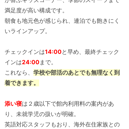
満足度が高い構成です。
朝食も地元色が感じられ、連泊でも飽きにく
いラインアップ。
チェックインは
14:00
と早め、最終チェック
インは
24:00
まで。
これなら、
学校や部活のあとでも無理なく到
着できます。
添い寝
は２歳以下で館内利用料の案内があ
り、未就学児の扱いが明確。
英語対応スタッフもおり、海外在住家族との