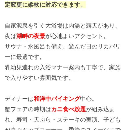
定変更に柔軟に対応できます。
自家源泉を引く大浴場は内湯と露天があり、
夜は
湖畔の夜景
が心地よいアクセント。
サウナ・水風呂も備え、遊んだ日のリカバリ
ーに最適です。
乳幼児連れの入浴マナー案内も丁寧で、家族
で入りやすい雰囲気です。
ディナーは
和洋中バイキング
中心。
蟹フェアの時期は
カニ食べ放題
が組み込ま
れ、寿司・天ぷら・ステーキの実演、子ども
が喜ぶキッズコーナー、季節のスイーツまで