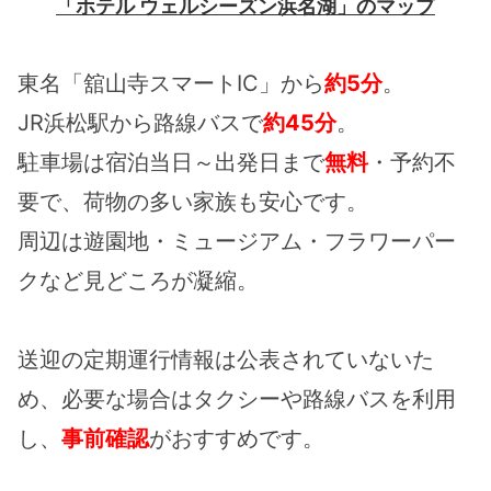
「ホテル ウェルシーズン浜名湖」のマップ
東名「舘山寺スマートIC」から
約5分
。
JR浜松駅から路線バスで
約45分
。
駐車場は宿泊当日～出発日まで
無料
・予約不
要で、荷物の多い家族も安心です。
周辺は遊園地・ミュージアム・フラワーパー
クなど見どころが凝縮。
送迎の定期運行情報は公表されていないた
め、必要な場合はタクシーや路線バスを利用
し、
事前確認
がおすすめです。