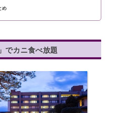
とめ
湯」でカニ食べ放題