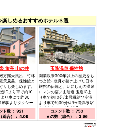
を楽しめるおすすめホテル３選
泉 旅亭 山の井
玉造温泉 保性館
殿方露天風呂、竹林
開業以来300年以上の歴史をも
露天風呂、保性館と
つ当館- 歳月が築き上げた日本
ぐりも楽しめます。
旅館の伝統と、いにしえの温泉
造ICより車で約10
ロマンの宿／山陰道 玉造ICよ
港より車にて約30
り車で約10分/出雲縁結び空港
造温泉駅よりタクシー
より車で約30分/JR玉造温泉駅
よりタクシーで約10分
ト数 ： 921
コメント数 ： 750
総合）： 4.09
★の数（総合）： 3.96