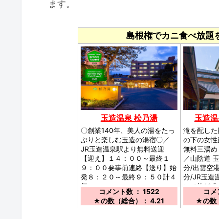
ます。
島根権でカニ食べ放題
玉造温泉 松乃湯
玉造温
〇創業140年、美人の湯をたっ
滝を配した
ぷりと楽しむ玉造の湯宿〇／
の下の女性
JR玉造温泉駅より無料送迎
無料三湯め
【迎え】１４：００～最終１
／山陰道 玉
９：００要事前連絡【送り】始
分/出雲空
発８：２０～最終９：５０計４
分/JR玉
便
にて約10分
コメント数 ： 1522
コメン
★の数（総合）： 4.21
★の数（