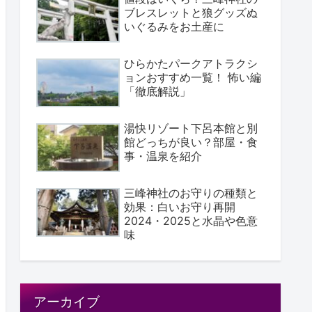
ブレスレットと狼グッズぬ
いぐるみをお土産に
ひらかたパークアトラクシ
ョンおすすめ一覧！ 怖い編
「徹底解説」
湯快リゾート下呂本館と別
館どっちが良い？部屋・食
事・温泉を紹介
三峰神社のお守りの種類と
効果：白いお守り再開
2024・2025と水晶や色意
味
アーカイブ