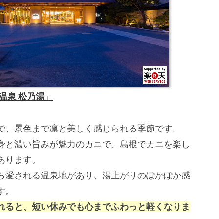
温泉 松乃湯」
で、景色まで凛と美しく感じられる季節です。
身と濃い旨みが魅力のカニで、島根でカニを楽し
あります。
ら愛される温泉地があり、湯上がりのぽかぽか感
す。
れると、短い休みでも心までふわっと軽くなりま