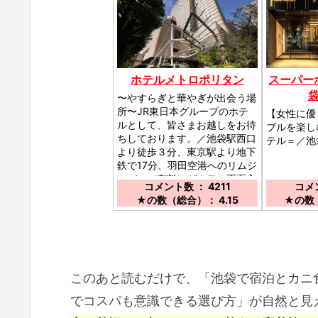
ホテルメトロポリタン
スーパーホ
〜やすらぎと華やぎが出会う場
所〜JR東日本グループのホテ
【女性に優
ルとして、皆さまお越しをお待
ブルを楽し
ちしております。／池袋駅西口
テル＝／池
より徒歩３分、東京駅より地下
鉄で17分、羽田空港へのリムジ
ンバス（有料）がホテル正面玄
コメント数 ： 4211
コメン
関にて発着します。
★の数（総合）： 4.15
★の数（
このあと読むだけで、「池袋で宿泊とカニ
でコスパも意識できる選び方」が自然と見