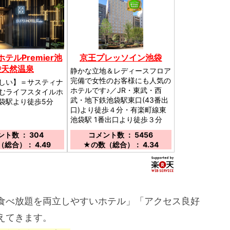
テルPremier池
京王プレッソイン池袋
袋天然温泉
静かな立地＆レディースフロア
完備で女性のお客様にも人気の
しい】＝サスティナ
ホテルです♪／JR・東武・西
むライフスタイルホ
武・地下鉄池袋駅東口(43番出
袋駅より徒歩5分
口)より徒歩４分・有楽町線東
池袋駅 1番出口より徒歩３分
ト数 ： 304
コメント数 ： 5456
総合）： 4.49
★の数（総合）： 4.34
食べ放題を両立しやすいホテル」「アクセス良好
えてきます。