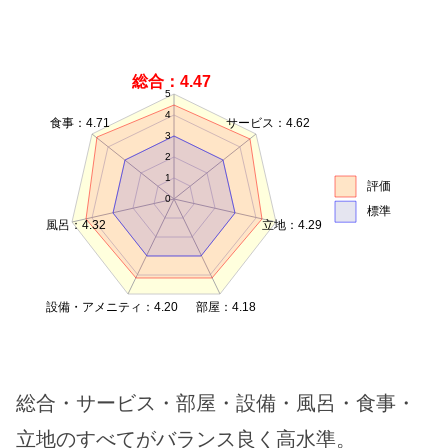
総合：4.47
5
4
食事：4.71
サービス：4.62
3
2
1
評価
0
標準
風呂：4.32
立地：4.29
設備・アメニティ：4.20
部屋：4.18
総合・サービス・部屋・設備・風呂・食事・
立地のすべてがバランス良く高水準。