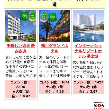
選
美味しい温泉 夢
鴨川グランドホ
インターナショ
みさき
テル
ナルリゾートホ
テル 湯楽城
食いしん坊に愛を込
海一望のリゾートホ
めて 話題の☆豪華
テルで休日を満喫
広い敷地と緑ゆたか
な少食☆公式HPに
♪ 人気の鴨川シー
な木立に囲まれたリ
ご褒美いっぱい☆
ワールドまで車２
ゾート感覚あふれる
美味しい夢を見てほ
分！／ＪＲ外房線安
ホテル。東京駅より
しい／館山道富浦Ｉ
房鴨川駅より送迎バ
直通バス有。／成田
コメント数 ：
コメント数 ： 1641
コメント数 ： 1427
Ｃより車で約２５
ス５分（要予約）／
空港より無料シャト
2300
★の数（総
★の数（総
分、ＪＲ千倉駅より
館山自動車道君津Ｉ
ルバスで約20分。
★の数（総
合）： 4.25
合）： 3.97
タクシーで３分位、
Ｃより車で約３５ｋ
東京駅よりホテルま
合）： 4.47
ご宿泊のお客様はお
ｍ／鴨川シーワール
で高速直通バスで約
迎えのバスあり（１
ドより車で２分
1時間。客室全館無
４時～１８時）
線LAN（Wi-Fi）完