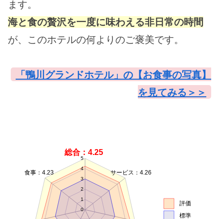
ます。
海と食の贅沢を一度に味わえる非日常の時間
が、このホテルの何よりのご褒美です。
「鴨川グランドホテル」の【お食事の写真】
を見てみる＞＞
総合：4.25
5
4
食事：4.23
サービス：4.26
3
2
1
評価
0
標準