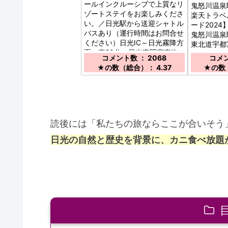
ールインクルーシブで上質なリ
鬼怒川温泉
ゾートステイをお楽しみくださ
楽天トラベ
い。／日光駅から送迎シャトル
ード2024
バスあり（運行時間はお問合せ
鬼怒川温泉
ください）日光IC～日光霧降方
東北道宇都
面へ車20分 日光東照宮車迄
道今市ＩＣ～
コメント数 ： 2068
コメン
車20分
分
★の数（総合）： 4.37
★の数（
読後には「私たちの旅ならここが合いそう
日光の自然と歴史を背景に、カニ食べ放題