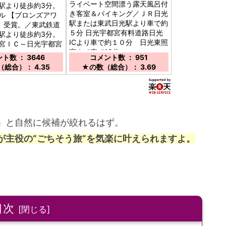
ライベート空間漂う露天風呂付
駅より徒歩約3分。
き客室＆バイキング／ＪＲ日光
ル 【ブロンズアワ
駅または東武日光駅より車で約
】 受賞。／東武鉄道
５分 日光宇都宮有料道路日光
駅より徒歩約3分。
ICより車で約１０分 日光東照
宮ＩＣ～日光宇都宮
宮まで車で10分
Ｒ121経由で約40
ト数 ： 3646
コメント数 ： 951
総合）： 4.35
★の数（総合）： 3.69
」と自然に候補が絞れるはず。
が主役の“ごちそう旅”を気楽に叶えられますよ。
目次