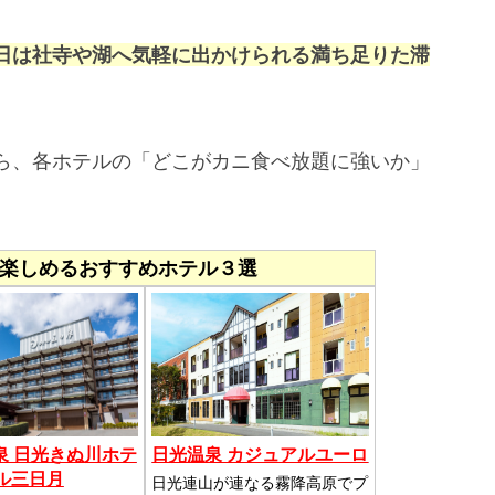
。
日は社寺や湖へ気軽に出かけられる満ち足りた滞
ら、各ホテルの「どこがカニ食べ放題に強いか」
楽しめるおすすめホテル３選
泉 日光きぬ川ホテ
日光温泉 カジュアルユーロ
ル三日月
日光連山が連なる霧降高原でプ