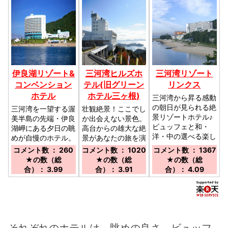
伊良湖リゾート&
三河湾ヒルズホ
三河湾リゾート
コンベンション
テル(旧グリーン
リンクス
ホテル
ホテル三ヶ根)
三河湾から昇る感動
の朝日が見られる絶
三河湾を一望する渥
壮観絶景！ここでし
景リゾートホテル♪
美半島の先端・伊良
か出会えない景色。
ビュッフェと和・
湖岬にある夕日の眺
高台からの雄大な絶
洋・中の選べる楽し
めが自慢のホテル。
景があなたの旅を演
み／名鉄吉良吉田駅
お部屋は全室オーシ
出します／電車：Ｊ
コメント数 ： 260
コメント数 ： 1020
コメント数 ： 1367
より車で約１０分、
ャンビュー／JR豊
Ｒ蒲郡駅(南口)より
★の数（総
★の数（総
★の数（総
JR蒲郡駅より車で
橋駅より車で約70
無料送迎あり（要予
合）： 3.99
合）： 3.91
合）： 4.09
約30分、無料送迎
分。豊橋鉄道三河田
約） 車：東名岡崎
バス有（予約制）
原駅より車で約40
ＩＣ/音羽蒲郡ＩＣ
車：東名音羽蒲郡IC
分。
より50分
より約40分
それぞれのホテルは、眺めの良さ、ビュッフ