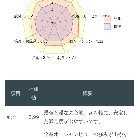
3
2
設備：3.62
接客・サービス：3.87
1
評価
0
標準
温泉・お風呂：3.86
ロケーション：4.33
夕食：3.70
朝食：3.74
評価
項目
概要
値
景色と滞在の心地よさを軸に、安定し
総合
3.99
た満足度が出やすいです。
全室オーシャンビューの強みが出やす