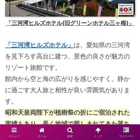
「三河湾ヒルズホテル(旧グリーンホテル三ヶ根)」
「三河湾ヒルズホテル」
は、愛知県の三河湾
を見下ろす高台に建つ、景色の良さが魅力の
リゾート旅館です。
館内から空と海の広がりを感じやすく、静か
に過ごす大人旅と相性が良い雰囲気がありま
す。
昭和天皇両陛下が植樹祭の折にご宿泊された
実績もあり、長く地域で親しまれてきた落ち
着きが感じられます。
メニュー
ホーム
検索
トップ
サイドバー