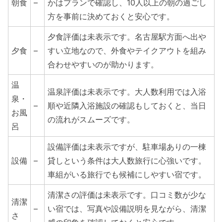
朝食
–
かはプランで確認し、10人以上の朝の過ごし
方を事前に決めておくと安心です。
夕食評価は未表示です。名古屋駅方面へ出や
夕食
–
すい立地なので、外食やテイクアウトを組み
合わせやすいのが助かります。
温
温泉評価は未表示です。大人数利用では入浴
泉・
–
順や近隣入浴施設の確認もしておくと、当日
お風
の流れがスムーズです。
呂
設備評価は未表示ですが、駐車場ありの一棟
設備
–
貸しという条件は大人数旅行に心強いです。
車組がいる旅行でも候補にしやすい宿です。
清潔さの評価は未表示です。口コミ数が少な
清潔
–
い宿では、写真や設備説明を見ながら、清潔
さ