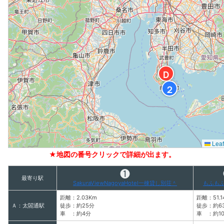
Ｄ
２
Leaf
★地図の番号クリックで詳細が出ます。
❶
最寄り駅
SakuraViewNagoyaHotel一棟貸し別荘＾
もふも
距離：2.03Km
距離：51.1
Ａ：太閤通駅
徒歩：約25分
徒歩：約6
車 ：約4分
車 ：約1