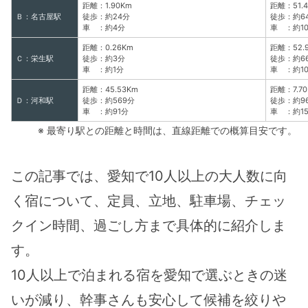
距離：1.90Km
距離：51.
Ｂ：名古屋駅
徒歩：約24分
徒歩：約6
車 ：約4分
車 ：約1
距離：0.26Km
距離：52.
Ｃ：栄生駅
徒歩：約3分
徒歩：約6
車 ：約1分
車 ：約1
距離：45.53Km
距離：7.7
Ｄ：河和駅
徒歩：約569分
徒歩：約9
車 ：約91分
車 ：約1
※ 最寄り駅との距離と時間は、直線距離での概算目安です。
この記事では、愛知で10人以上の大人数に向
く宿について、定員、立地、駐車場、チェッ
クイン時間、過ごし方まで具体的に紹介しま
す。
10人以上で泊まれる宿を愛知で選ぶときの迷
いが減り、幹事さんも安心して候補を絞りや