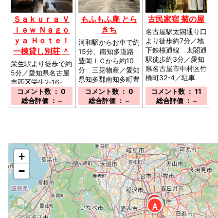
Ｓａｋｕｒａ Ｖ
もふもふ庵 とら
古民家宿 菊の屋
ｉｅｗ Ｎａｇｏ
きち
名古屋駅太閤通り口
ｙａ Ｈｏｔｅｌ
より徒歩約7分／地
河和駅からお車で約
下鉄桜通線 太閤通
一棟貸し別荘 ＾
15分、南知多道路
駅徒歩約3分／愛知
豊岡ＩＣから約10
栄生駅より徒歩で約
県名古屋市中村区竹
分 三晃物産／愛知
5分／愛知県名古屋
橋町32-4／駐車
県知多郡南知多町豊
市西区栄生2-16-
場：専用駐車場無。
浜内田14／駐車
15 Ｎａｇｏｙ
コメント数 ： 0
コメント数 ： 0
コメント数 ： 11
近隣コインパ-キン
場：有り 6台 無
ａ Ｓｔａｙ Ｈｕ
総合評価 ： –
総合評価 ： –
総合評価 ： –
グをご利用くださ
料／
ｂ／駐車場：あり／
い。／
◆
+
−
１
Ｃ
３
Ｂ
Ａ