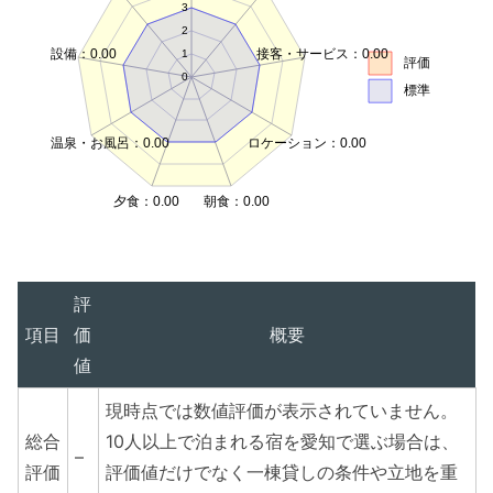
3
2
設備：0.00
接客・サービス：0.00
1
評価
0
標準
温泉・お風呂：0.00
ロケーション：0.00
夕食：0.00
朝食：0.00
評
項目
価
概要
値
現時点では数値評価が表示されていません。
総合
10人以上で泊まれる宿を愛知で選ぶ場合は、
–
評価
評価値だけでなく一棟貸しの条件や立地を重