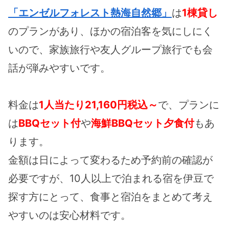
「エンゼルフォレスト熱海自然郷」
は
1棟貸し
のプランがあり、ほかの宿泊客を気にしにく
いので、家族旅行や友人グループ旅行でも会
話が弾みやすいです。
料金は
1人当たり21,160円税込～
で、プランに
は
BBQセット付
や
海鮮BBQセット夕食付
もあ
ります。
金額は日によって変わるため予約前の確認が
必要ですが、10人以上で泊まれる宿を伊豆で
探す方にとって、食事と宿泊をまとめて考え
やすいのは安心材料です。