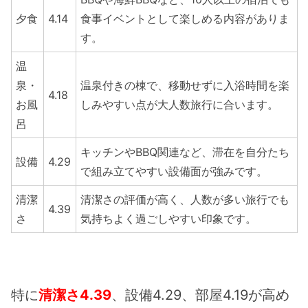
夕食
4.14
食事イベントとして楽しめる内容がありま
す。
温
泉・
温泉付きの棟で、移動せずに入浴時間を楽
4.18
お風
しみやすい点が大人数旅行に合います。
呂
キッチンやBBQ関連など、滞在を自分たち
設備
4.29
で組み立てやすい設備面が強みです。
清潔
清潔さの評価が高く、人数が多い旅行でも
4.39
さ
気持ちよく過ごしやすい印象です。
特に
清潔さ4.39
、設備4.29、部屋4.19が高め