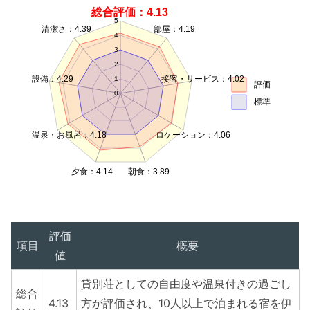
総合評価：4.13
5
清潔さ：4.39
部屋：4.19
4
3
2
設備：4.29
接客・サービス：4.02
1
評価
0
標準
温泉・お風呂：4.18
ロケーション：4.06
夕食：4.14
朝食：3.89
評価
項目
概要
値
貸別荘としての自由度や温泉付きの過ごし
総合
4.13
方が評価され、10人以上で泊まれる宿を伊