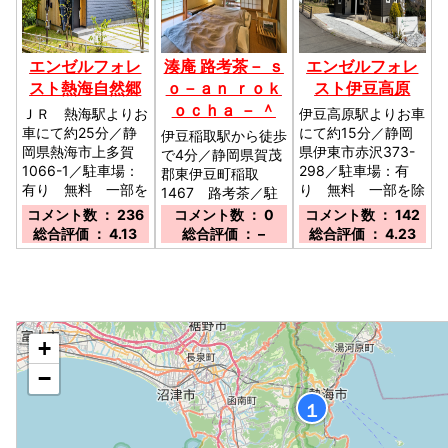
エンゼルフォレ
湊庵 路考茶－ ｓ
エンゼルフォレ
スト熱海自然郷
ｏ－ａｎ ｒｏｋ
スト伊豆高原
ｏｃｈａ － ＾
ＪＲ 熱海駅よりお
伊豆高原駅よりお車
車にて約25分／静
にて約15分／静岡
伊豆稲取駅から徒歩
岡県熱海市上多賀
県伊東市赤沢373-
で4分／静岡県賀茂
1066-1／駐車場：
298／駐車場：有
郡東伊豆町稲取
有り 無料 一部を
り 無料 一部を除
1467 路考茶／駐
除き1台分のみ／
き1台分のみ／
車場：あり／
コメント数 ： 236
コメント数 ： 0
コメント数 ： 142
総合評価 ： 4.13
総合評価 ： –
総合評価 ： 4.23
◆
+
−
１