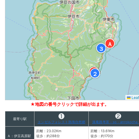
Ａ
３
Ｂ
２
Leaf
★地図の番号クリックで詳細が出ます。
❶
❷
最寄り駅
エンゼルフォレスト熱海自然郷
湊庵路考茶－so－anrokocha
距離：23.02Km
距離：13.61Km
Ａ：伊豆高原駅
徒歩：約288分
徒歩：約170分