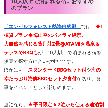
10人以上で泊まれる宿におすすめ
のプラン
「エンゼルフォレスト熱海自然郷」
では、
◆1
棟貸プラン◆海山空のパノラマ絶景。
大自然を感じる貸別荘Z景@ATAMI☆温泉＆
テラスでBBQも
が、10人以上で泊まれる宿を
伊豆で探す方に合いやすいです。
ほかにも、
スタンダードBBQセット付
や
海の
幸たっぷり海鮮BBQセット夕食付
があり、食
事をイベントとして楽しめます。
連泊なら、
★平日限定★2泊から使える連泊割