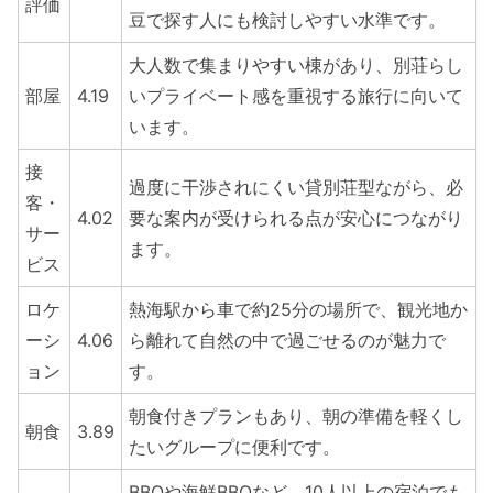
評価
豆で探す人にも検討しやすい水準です。
大人数で集まりやすい棟があり、別荘らし
部屋
4.19
いプライベート感を重視する旅行に向いて
います。
接
過度に干渉されにくい貸別荘型ながら、必
客・
4.02
要な案内が受けられる点が安心につながり
サー
ます。
ビス
ロケ
熱海駅から車で約25分の場所で、観光地か
ーシ
4.06
ら離れて自然の中で過ごせるのが魅力で
ョン
す。
朝食付きプランもあり、朝の準備を軽くし
朝食
3.89
たいグループに便利です。
BBQや海鮮BBQなど、10人以上の宿泊でも