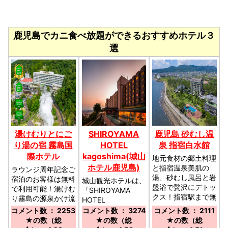
鹿児島でカニ食べ放題ができるおすすめホテル３
選
湯けむりとにご
SHIROYAMA
鹿児島 砂むし温
り湯の宿 霧島国
HOTEL
泉 指宿白水館
際ホテル
kagoshima(城山
地元食材の郷土料理
ホテル鹿児島)
と指宿温泉美肌の
ラウンジ周年記念ご
湯、砂むし風呂と岩
宿泊のお客様は無料
城山観光ホテルは、
盤浴で贅沢にデトッ
で利用可能！湯けむ
「SHIROYAMA
クス！指宿駅まで無
り霧島の源泉かけ流
HOTEL
料送迎あり♪／ＪＲ
しの天然温泉を心ゆ
kagoshima」へ名
コメント数 ： 2253
コメント数 ： 3274
コメント数 ： 2111
指宿駅下車、タクシ
くまで／鹿児島空港
称変更いたしまし
★の数（総
★の数（総
★の数（総
ー７分、無料送迎バ
よりレンタカーで