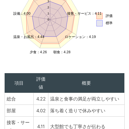
3
2
設備：4.00
接客・サービス：4.11
1
評価
0
標準
温泉・お風呂：4.44
ロケーション：4.19
夕食：4.26
朝食：4.28
評価
項目
概要
値
総合
4.22
温泉と食事の満足が両立しやすい
部屋
4.02
落ち着く造りで休みやすい
接客・サー
4.11
大型館でも丁寧さが伝わる