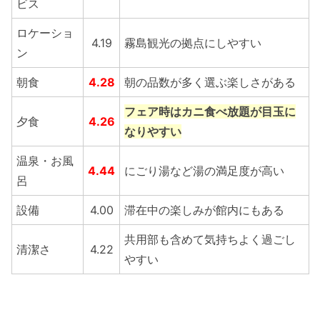
ビス
ロケーショ
4.19
霧島観光の拠点にしやすい
ン
朝食
4.28
朝の品数が多く選ぶ楽しさがある
フェア時はカニ食べ放題が目玉に
夕食
4.26
なりやすい
温泉・お風
4.44
にごり湯など湯の満足度が高い
呂
設備
4.00
滞在中の楽しみが館内にもある
共用部も含めて気持ちよく過ごし
清潔さ
4.22
やすい