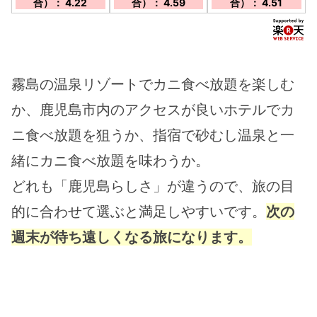
た。／鹿児島中央か
合）： 4.22
合）： 4.59
合）： 4.51
スあり。 空港直行
30分。路線バス利
らタクシー約１０
バス（JR指宿駅下
用、丸尾温泉バス停
分 鹿児島中央駅
車）
下車。
や天文館等を経由す
る無料のシャトルバ
スを30分間隔で運
霧島の温泉リゾートでカニ食べ放題を楽しむ
行
か、鹿児島市内のアクセスが良いホテルでカ
ニ食べ放題を狙うか、指宿で砂むし温泉と一
緒にカニ食べ放題を味わうか。
どれも「鹿児島らしさ」が違うので、旅の目
的に合わせて選ぶと満足しやすいです。
次の
週末が待ち遠しくなる旅になります。