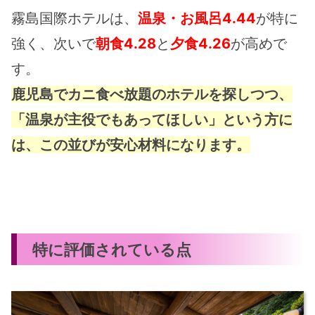
霧島国際ホテルは、
温泉・お風呂4.44
が特に
強く、次いで
朝食4.28
と
夕食4.26
が高めで
す。
鹿児島でカニ食べ放題のホテルを探しつつ、
「温泉が主役でもあってほしい」という方に
は、この並びが安心材料になります。
特に評価されている点