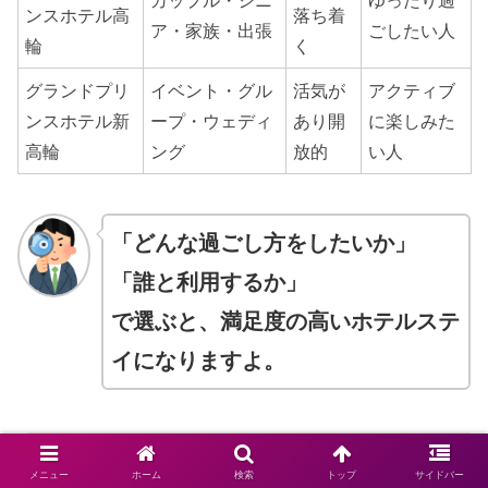
ンスホテル高
落ち着
ア・家族・出張
ごしたい人
輪
く
グランドプリ
イベント・グル
活気が
アクティブ
ンスホテル新
ープ・ウェディ
あり開
に楽しみた
高輪
ング
放的
い人
「どんな過ごし方をしたいか」
「誰と利用するか」
で選ぶと、満足度の高いホテルステ
イになりますよ。
「グランドプリンスホテル高輪」の【写真・
メニュー
ホーム
検索
トップ
サイドバー
動画】はこちら＞＞