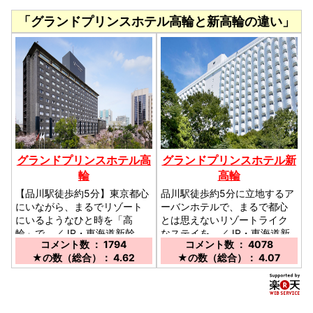
「グランドプリンスホテル高輪と新高輪の違い」
グランドプリンスホテル高
グランドプリンスホテル新
輪
高輪
【品川駅徒歩約5分】東京都心
品川駅徒歩約5分に立地するア
にいながら、まるでリゾート
ーバンホテルで、まるで都心
にいるようなひと時を「高
とは思えないリゾートライク
輪」で。／JR・東海道新幹
なステイを。／JR・東海道新
コメント数 ： 1794
コメント数 ： 4078
線・京急線品川駅から徒歩約
幹線・京急線品川駅から徒歩
★の数（総合）： 4.62
★の数（総合）： 4.07
５分／都営浅草線高輪台駅か
約５分／都営浅草線高輪台駅
ら徒歩約３分
から徒歩約３分