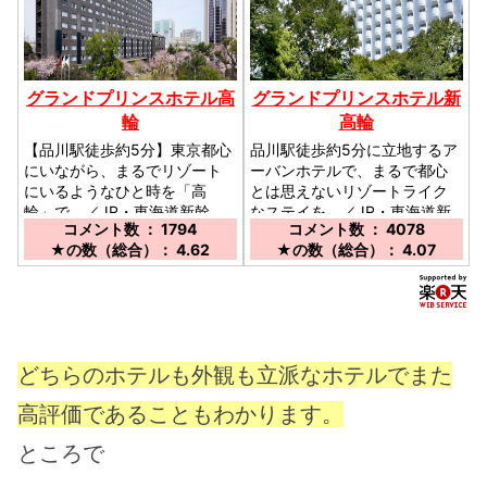
グランドプリンスホテル高
グランドプリンスホテル新
輪
高輪
【品川駅徒歩約5分】東京都心
品川駅徒歩約5分に立地するア
にいながら、まるでリゾート
ーバンホテルで、まるで都心
にいるようなひと時を「高
とは思えないリゾートライク
輪」で。／JR・東海道新幹
なステイを。／JR・東海道新
コメント数 ： 1794
コメント数 ： 4078
線・京急線品川駅から徒歩約
幹線・京急線品川駅から徒歩
★の数（総合）： 4.62
★の数（総合）： 4.07
５分／都営浅草線高輪台駅か
約５分／都営浅草線高輪台駅
ら徒歩約３分
から徒歩約３分
どちらのホテルも外観も立派なホテルでまた
高評価であることもわかります。
ところで