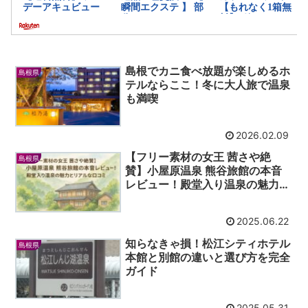
島根でカニ食べ放題が楽しめるホ
島根県
テルならここ！冬に大人旅で温泉
も満喫
2026.02.09
【フリー素材の女王 茜さや絶
島根県
賛】小屋原温泉 熊谷旅館の本音
レビュー！殿堂入り温泉の魅力と
リアルな口コミ
2025.06.22
知らなきゃ損！松江シティホテル
島根県
本館と別館の違いと選び方を完全
ガイド
2025.05.31