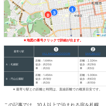
１
３
Ｂ
Leaf
★地図の番号クリックで詳細が出ます。
❶
❷
最寄り駅
VILLAKOSHIDOODORI
SAKURA207
距離：1.64Km
距離：2.32Km
Ａ：札幌駅
徒歩：約20分
徒歩：約29分
車 ：約3分
車 ：約5分
距離：1.45Km
距離：5.00Km
Ｂ：円山公園駅
徒歩：約18分
徒歩：約63分
車 ：約3分
車 ：約10分
※ 最寄り駅との距離と時間は、直線距離での概算目安です。
この記事では、10人以上で泊まれる宿を札幌