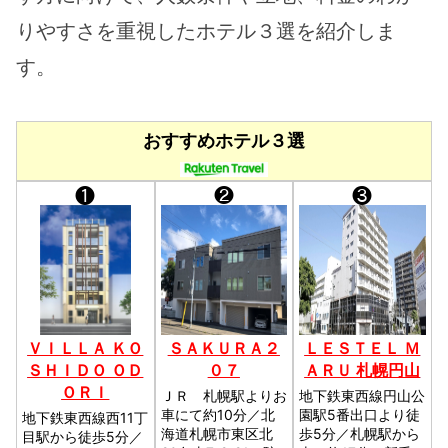
りやすさを重視したホテル３選を紹介しま
す。
おすすめホテル３選
❶
❷
❸
ＶＩＬＬＡ ＫＯ
ＳＡＫＵＲＡ２
ＬＥＳＴＥＬ Ｍ
ＳＨＩＤＯ ＯＤ
０７
ＡＲＵ 札幌円山
ＯＲＩ
ＪＲ 札幌駅よりお
地下鉄東西線円山公
車にて約10分／北
園駅5番出口より徒
地下鉄東西線西11丁
海道札幌市東区北
歩5分／札幌駅から
目駅から徒歩5分／