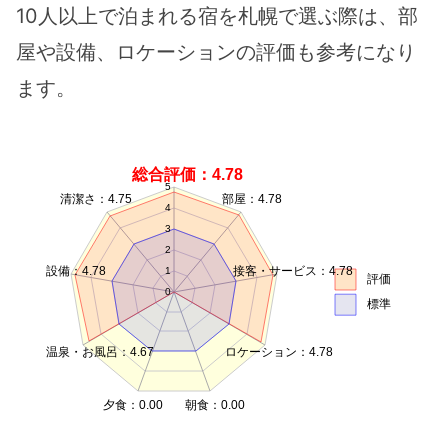
10人以上で泊まれる宿を札幌で選ぶ際は、部
屋や設備、ロケーションの評価も参考になり
ます。
総合評価：4.78
5
清潔さ：4.75
部屋：4.78
4
3
2
設備：4.78
接客・サービス：4.78
1
評価
0
標準
温泉・お風呂：4.67
ロケーション：4.78
夕食：0.00
朝食：0.00