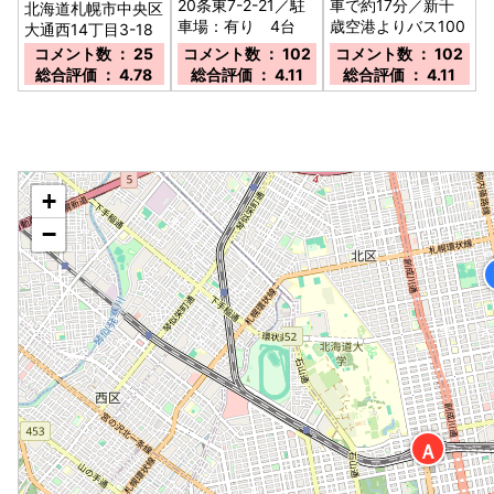
20条東7-2-21／駐
車で約17分／新千
北海道札幌市中央区
車場：有り 4台
歳空港よりバス100
大通西14丁目3-18
要予約 ※冬季間は
分／北海道札幌市中
／駐車場：無し／
コメント数 ： 25
コメント数 ： 102
コメント数 ： 102
雪の状況によりご利
央区大通西23-1-1-
総合評価 ： 4.78
総合評価 ： 4.11
総合評価 ： 4.11
用頂けない場合が御
3F／駐車場：当ホ
座います。／
テルには駐車場のご
用意がございませ
ん。お車は近隣のコ
インパ-キングをご
◆
利用下さい。／
+
−
Ａ