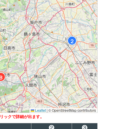
２
Ｂ
Leaflet
|
© OpenStreetMap contributors
リックで詳細が出ます。
❷
❸