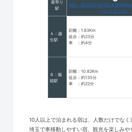
最寄り
BIO－RESORTHOTEL＆SPAOP
駅
パークおごせ）
距離：1.83Km
Ａ：越
徒歩：約23分
生駅
車 ：約4分
距離：10.82Km
Ｂ：飯
徒歩：約135分
能駅
車 ：約22分
10人以上で泊まれる宿は、人数だけでな
埼玉で車移動しやすい宿、観光を楽しみや