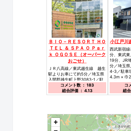
ＢＩＯ－ＲＥＳＯＲＴ ＨＯ
小江戸川
ＴＥＬ ＆ ＳＰＡ Ｏ Ｐａｒ
西武新宿線
ｋ ＯＧＯＳＥ（オーパーク
分、東武東
19分、JR
おごせ）
分／埼玉県
ＪＲ八高線／東武越生線 越生
4-3／駐車
駅よりお車にて約5分／埼玉県
4.3m × 巾
入間郡越生町上野3083-1／駐
要予約 や
車場：有り・無料／
コメント数 ： 183
コメ
ださい。／
総合評価 ： 4.13
総合
◆
+
−