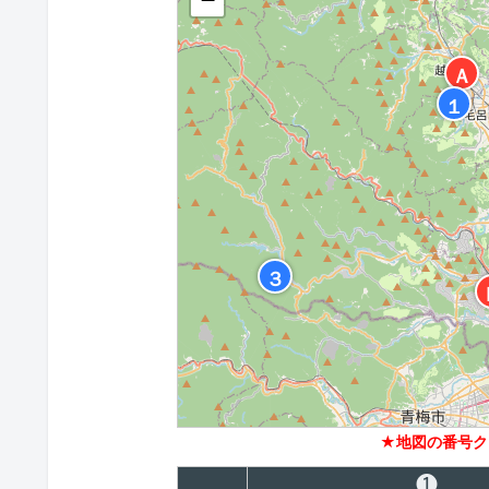
Ａ
１
３
★地図の番号ク
❶