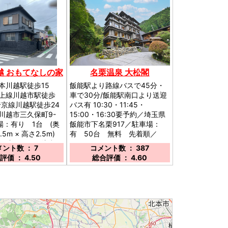
越 おもてなしの家
名栗温泉 大松閣
本川越駅徒歩15
飯能駅より路線バスで45分・
上線川越市駅徒歩
車で30分/飯能駅南口より送迎
埼京線川越駅徒歩24
バス有 10:30・11:45・
川越市三久保町9-
15:00・16:30要予約／埼玉県
場：有り 1台 (奥
飯能市下名栗917／駐車場：
2.5m × 高さ2.5m)
有 50台 無料 先着順／
や狭いのでご注意く
ント数 ： 7
コメント数 ： 387
評価 ： 4.50
総合評価 ： 4.60