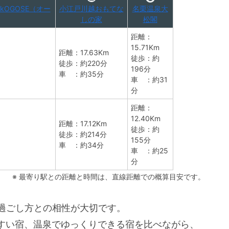
arkOGOSE（オー
小江戸川越おもてな
名栗温泉大
しの家
松閣
距離：
15.71Km
距離：17.63Km
徒歩：約
徒歩：約220分
196分
車 ：約35分
車 ：約31
分
距離：
12.40Km
距離：17.12Km
徒歩：約
徒歩：約214分
155分
車 ：約34分
車 ：約25
分
※ 最寄り駅との距離と時間は、直線距離での概算目安です。
く過ごし方との相性が大切です。
すい宿、温泉でゆっくりできる宿を比べながら、