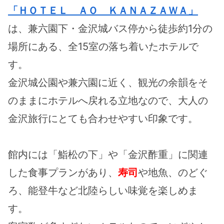
「ＨＯＴＥＬ ＡＯ ＫＡＮＡＺＡＷＡ」
は、兼六園下・金沢城バス停から徒歩約1分の
場所にある、全15室の落ち着いたホテルで
す。
金沢城公園や兼六園に近く、観光の余韻をそ
のままにホテルへ戻れる立地なので、大人の
金沢旅行にとても合わせやすい印象です。
館内には「鮨松の下」や「金沢酢重」に関連
した食事プランがあり、
寿司
や地魚、のどぐ
ろ、能登牛など北陸らしい味覚を楽しめま
す。