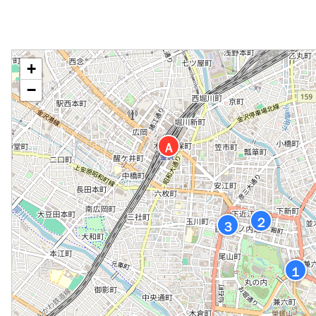
分、金沢城公園へ徒
が辻・近江町市場」
近隣コインPをご利
歩3分／石川県金沢
バス停下車後徒歩1
用ください（三井リ
市尾張町1丁目1番1
分／石川県金沢市下
パ-ク兼六園下・兼
号／駐車場：地下駐
堤町1-1／駐車場：
六園下・兼六）。※
◆
車場58台／1泊1台
有り 先着順(76
料金一部サ-ビス／
+
につき1,200円／
台) 1泊1,500円
長さ:5300㎜ 全
−
幅:1940㎜ 高
さ:2000㎜ ／
Ａ
２
３
１