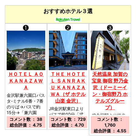
おすすめホテル３選
❶
❷
❸
ＨＯＴＥＬ ＡＯ
ＴＨＥ ＨＯＴＥ
天然温泉 加賀の
ＫＡＮＡＺＡＷ
Ｌ ＳＡＮＲＡＫ
宝泉 御宿 野乃金
Ａ
Ｕ ＫＡＮＡＺＡ
沢（ドーミーイ
ＷＡ（ザ ホテル
ン・御宿野乃 ホ
金沢駅兼六園口バス
山楽 金沢）
テルズグルー
タ-ミナル6番・7番
のりば→バスで約
プ）
JR金沢駅東口より
15分→「兼六園
バスで約10分「武
JR金沢駅より徒歩
下・金沢城」から徒
コメント数 ： 38
コメント数 ： 729
コメント数 ：
蔵が辻・近江町市
15分または北鉄バ
歩で約1分／石川県
総合評価 ： 4.75
総合評価 ： 4.70
1,760
場」下車徒歩4分／
ス6-10番乗り場か
金沢市兼六元町1-1
総合評価 ： 4.55
近江町市場へ徒歩1
らバスで4分「武蔵
／駐車場：ご来館は