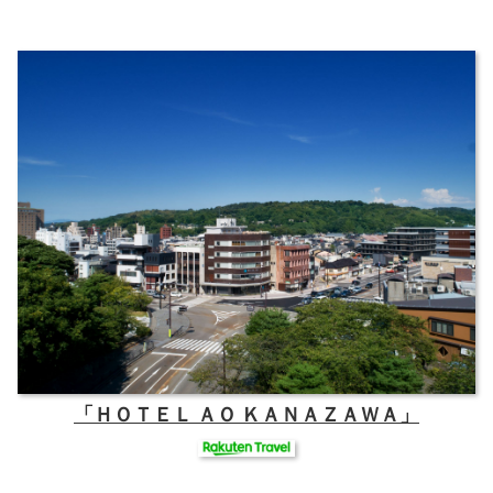
「ＨＯＴＥＬ ＡＯ ＫＡＮＡＺＡＷＡ」