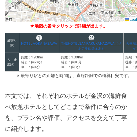
Leaf
★地図の番号クリックで詳細が出ます。
❶
❷
最寄り
HOTELAOKANAZAWA
THEHOTELSANRAKUKANAZAWA（ザ
天然温
駅
ホテル山楽金沢）
イ
距離：1.93Km
距離：1.30Km
距離：1
Ａ：金
徒歩：約24分
徒歩：約16分
徒歩：
沢駅
車 ：約4分
車 ：約3分
車 ：
※ 最寄り駅との距離と時間は、直線距離での概算目安です。
本文では、それぞれのホテルが金沢の海鮮食
べ放題ホテルとしてどこまで条件に合うのか
を、プラン名や評価、アクセスを交えて丁寧
に紹介します。