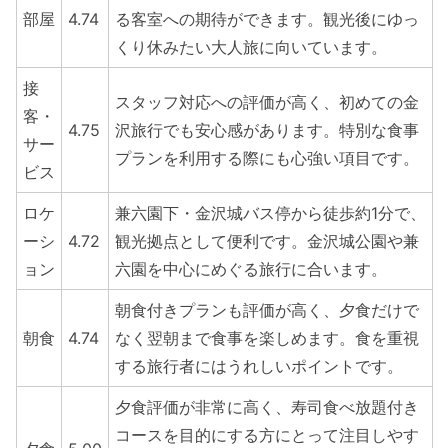
部屋
4.74
る客室への期待ができます。観光後にゆっ
くり休みたい大人旅に向いています。
接
スタッフ対応への評価が高く、初めての金
客・
4.75
沢旅行でも安心感があります。特別な食事
サー
プランを利用する際にも心強い項目です。
ビス
ロケ
兼六園下・金沢城バス停から徒歩約1分で、
ーシ
4.72
観光拠点として便利です。金沢城公園や兼
ョン
六園を中心にめぐる旅行に合います。
朝食付きプランも評価が高く、夕食だけで
朝食
4.74
なく翌朝まで食事を楽しめます。食を重視
する旅行者にはうれしいポイントです。
夕食評価が非常に高く、寿司食べ放題付き
コースを目的にする方にとって注目しやす