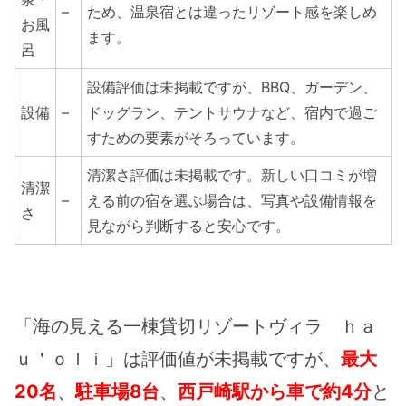
–
ため、温泉宿とは違ったリゾート感を楽しめ
お風
ます。
呂
設備評価は未掲載ですが、BBQ、ガーデン、
設備
–
ドッグラン、テントサウナなど、宿内で過ご
すための要素がそろっています。
清潔さ評価は未掲載です。新しい口コミが増
清潔
–
える前の宿を選ぶ場合は、写真や設備情報を
さ
見ながら判断すると安心です。
「海の見える一棟貸切リゾートヴィラ ｈａ
ｕ＇ｏｌｉ」は評価値が未掲載ですが、
最大
20名
、
駐車場8台
、
西戸崎駅から車で約4分
と