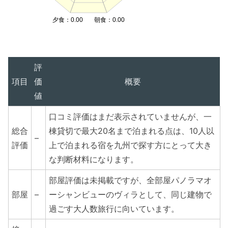
夕食：0.00
朝食：0.00
評
項目
価
概要
値
口コミ評価はまだ表示されていませんが、一
総合
棟貸切で最大20名まで泊まれる点は、10人以
–
評価
上で泊まれる宿を九州で探す方にとって大き
な判断材料になります。
部屋評価は未掲載ですが、全部屋パノラマオ
部屋
–
ーシャンビューのヴィラとして、同じ建物で
過ごす大人数旅行に向いています。