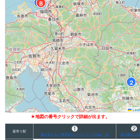
１
Ｂ
２
Leaf
★地図の番号クリックで詳細が出ます。
❶
❷
最寄り駅
海の見える一棟貸切リゾートヴィラhau＇oli
黒川森のコ