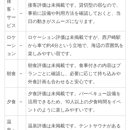
接
接客評価は未掲載です。貸切型の宿なので、
客・
–
事前に設備や利用方法を確認しておくと、当
サー
日の動きがスムーズになります。
ビス
ロケ
ロケーション評価は未掲載ですが、西戸崎駅
ーシ
–
から車で約4分という立地で、海辺の雰囲気を
ョン
楽しみやすい宿です。
朝食評価は未掲載です。食事付きの内容はプ
朝食
–
ランごとに確認し、必要に応じて持ち込みや
外食計画も合わせると安心です。
夕食評価は未掲載です。バーベキュー設備を
夕食
–
活用できるため、10人以上の夕食時間をイベ
ントのように楽しみやすいです。
温
温泉評価は未掲載です。テントサウナがある
泉・