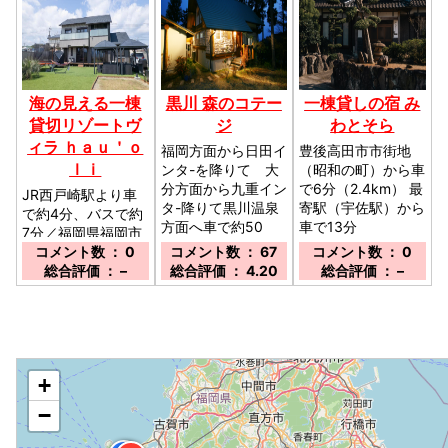
海の見える一棟
黒川 森のコテー
一棟貸しの宿 み
貸切リゾートヴ
ジ
わとそら
ィラ ｈａｕ＇ｏ
福岡方面から日田イ
豊後高田市市街地
ｌｉ
ンタ-を降りて 大
（昭和の町）から車
分方面から九重イン
で6分（2.4km） 最
JR西戸崎駅より車
タ-降りて黒川温泉
寄駅（宇佐駅）から
で約4分、バスで約
方面へ車で約50
車で13分
7分／福岡県福岡市
分。熊本インタ-か
（6.6km）／大分県
東区大岳4-1-28／
コメント数 ： 0
コメント数 ： 67
コメント数 ： 0
ら車で約90分／熊
豊後高田市美和
駐車場：あり 8
総合評価 ： –
総合評価 ： 4.20
総合評価 ： –
本県阿蘇郡南小国町
2116-1／駐車場：
台 ※雨天時にガ
満願寺6489-5／駐
有り 20台 無
レ-ジでバ-ベキュ-
車場：有り 約20
料 予約不要／
をする場合は2台分
台 無料 予約不要
減ります。 ※バック
／
での駐車推奨。 予
◆
+
約不要／
−