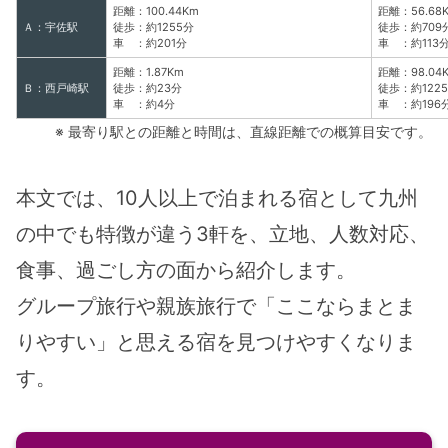
距離：100.44Km
距離：56.68
Ａ：宇佐駅
徒歩：約1255分
徒歩：約709
車 ：約201分
車 ：約113
距離：1.87Km
距離：98.04
Ｂ：西戸崎駅
徒歩：約23分
徒歩：約122
車 ：約4分
車 ：約196
※ 最寄り駅との距離と時間は、直線距離での概算目安です。
本文では、10人以上で泊まれる宿として九州
の中でも特徴が違う3軒を、立地、人数対応、
食事、過ごし方の面から紹介します。
グループ旅行や親族旅行で「ここならまとま
りやすい」と思える宿を見つけやすくなりま
す。