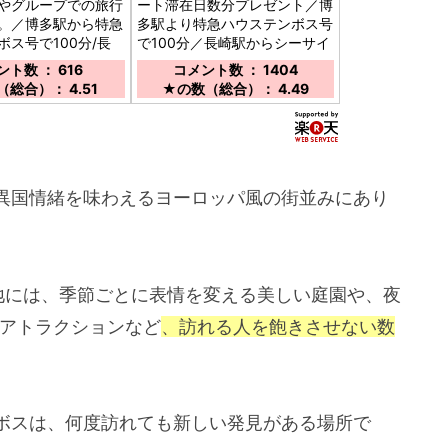
やグループでの旅行
ート滞在日数分プレゼント／博
。／博多駅から特急
多駅より特急ハウステンボス号
ボス号で100分/長
で100分／長崎駅からシーサイ
速シーサイドライナ
ドライナーで90分／長崎空港
ト数 ： 616
コメント数 ： 1404
/長崎空港から高速船
から高速船で45分・バス60分
総合）： 4.51
★の数（総合）： 4.49
異国情緒を味わえるヨーロッパ風の街並みにあり
地には、季節ごとに表情を変える美しい庭園や、夜
Rアトラクションなど
、訪れる人を飽きさせない数
ボスは、何度訪れても新しい発見がある場所で