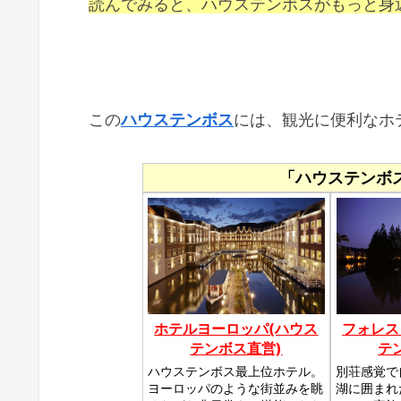
読んでみると、ハウステンボスがもっと身
この
ハウステンボス
には、観光に便利なホ
「ハウステンボ
ホテルヨーロッパ(ハウス
フォレス
テンボス直営)
テ
ハウステンボス最上位ホテル。
別荘感覚で
ヨーロッパのような街並みを眺
湖に囲まれ