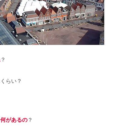
県
？
れくらい？
、
何があるの
？