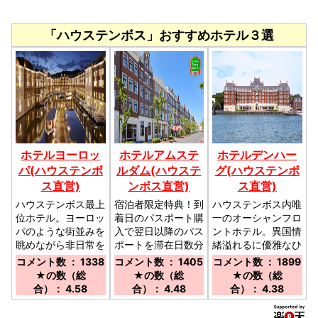
「ハウステンボス」おすすめホテル３選
ホテルヨーロッ
ホテルアムステ
ホテルデンハー
パ(ハウステンボ
ルダム(ハウステ
グ(ハウステンボ
ス直営)
ンボス直営)
ス直営)
ハウステンボス最上
宿泊者限定特典！到
ハウステンボス内唯
位ホテル。ヨーロッ
着日のパスポート購
一のオーシャンフロ
パのような街並みを
入で翌日以降のパス
ントホテル。異国情
眺めながら非日常を
ポートを滞在日数分
緒溢れるに優雅なひ
ご堪能いただけます
プレゼント／博多駅
とときをお過ごしい
コメント数 ： 1338
コメント数 ： 1405
コメント数 ： 1899
／博多駅から特急ハ
より特急ハウステン
ただけます／ハウス
★の数（総
★の数（総
★の数（総
ウステンボス号で
ボス号で100分／長
テンボス入国棟前の
合）： 4.58
合）： 4.48
合）： 4.38
100分/長崎駅から
崎駅からシーサイド
ホテル受付より“無
シーサイドライナー
ライナーで90分／
料”送迎バスにて9分