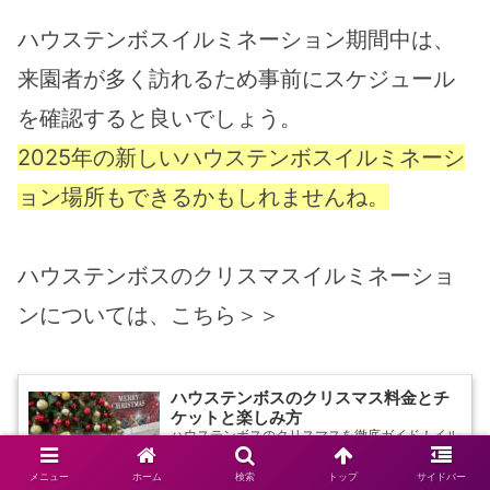
ハウステンボスイルミネーション期間中は、
来園者が多く訪れるため事前にスケジュール
を確認すると良いでしょう。
2025年の新しいハウステンボスイルミネーシ
ョン場所もできるかもしれませんね。
ハウステンボスのクリスマスイルミネーショ
ンについては、こちら＞＞
ハウステンボスのクリスマス料金とチ
ケットと楽しみ方
ハウステンボスのクリスマスを徹底ガイド！イル
ミネーション、クリスマスマーケット、特別ディ
ナー、花火など、特別なひとときを楽しむための
メニュー
ホーム
検索
トップ
サイドバー
料金・チケット情報を詳しく紹介。家族連れやカ
tabi.goodjob777.com
2024.10.29