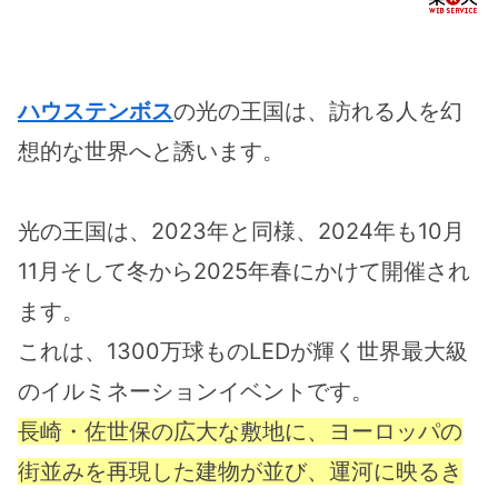
で90分/長崎空港か
長崎空港から高速船
／長崎空港から直行
ら高速船で45分・
で45分・バス60分
の高速船マリンター
バス60分
ミナルより、徒歩3
分
ハウステンボス
の光の王国は、訪れる人を幻
想的な世界へと誘います。
光の王国は、2023年と同様、2024年も10月
11月そして冬から2025年春にかけて開催され
ます。
これは、1300万球ものLEDが輝く世界最大級
のイルミネーションイベントです。
長崎・佐世保の広大な敷地に、ヨーロッパの
街並みを再現した建物が並び、運河に映るき