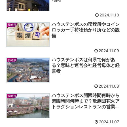
2024.11.10
ハウステンボスの喫煙所やコイン
長崎県
ロッカー手荷物預かり所などの設
備
2024.11.09
ハウステンボスは何県で何があ
長崎県
る？意味と運営会社経営母体と経
営者
2024.11.08
ハウステンボス開園時間何時から
長崎県
閉園時間何時まで？歌劇団花火ア
トラクションレストランの営業時
間
2024.11.07