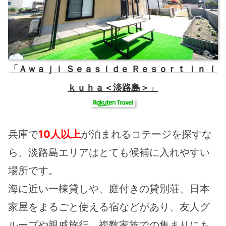
「Ａｗａｊｉ Ｓｅａｓｉｄｅ Ｒｅｓｏｒｔ ｉｎ Ｉ
ｋｕｈａ＜淡路島＞」
兵庫で
10人以上
が泊まれるコテージを探すな
ら、淡路島エリアはとても候補に入れやすい
場所です。
海に近い一棟貸しや、庭付きの貸別荘、日本
家屋をまるごと使える宿などがあり、友人グ
ループや親戚旅行、複数家族での集まりにも