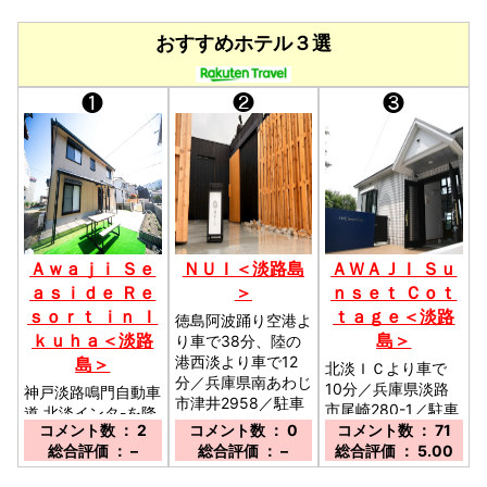
おすすめホテル３選
❶
❷
❸
Ａｗａｊｉ Ｓｅ
ＮＵＩ＜淡路島
ＡＷＡＪＩ Ｓｕ
ａｓｉｄｅ Ｒｅ
＞
ｎｓｅｔ Ｃｏｔ
ｓｏｒｔ ｉｎ Ｉ
ｔａｇｅ＜淡路
徳島阿波踊り空港よ
ｋｕｈａ＜淡路
島＞
り車で38分、陸の
港西淡より車で12
島＞
北淡ＩＣより車で
分／兵庫県南あわじ
10分／兵庫県淡路
神戸淡路鳴門自動車
市津井2958／駐車
市尾崎280-1／駐車
道 北淡インタ-を降
場：あり 10台
コメント数 ： 2
コメント数 ： 0
場：有り 3台 無
コメント数 ： 71
りて約3分／兵庫県
無料 予約不要／
総合評価 ： –
総合評価 ： –
料 予約不要／
総合評価 ： 5.00
淡路市育波263-1／
駐車場：有り 2