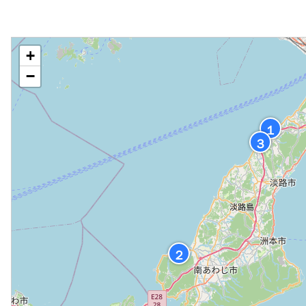
台 無料 予約不要
／
◆
+
−
１
３
２