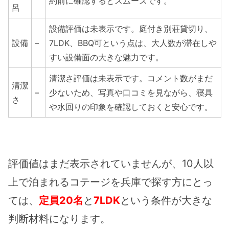
約前に確認するとスムーズです。
呂
設備評価は未表示です。庭付き別荘貸切り、
設備
–
7LDK、BBQ可という点は、大人数が滞在しや
すい設備面の大きな魅力です。
清潔さ評価は未表示です。コメント数がまだ
清潔
–
少ないため、写真や口コミを見ながら、寝具
さ
や水回りの印象を確認しておくと安心です。
評価値はまだ表示されていませんが、10人以
上で泊まれるコテージを兵庫で探す方にとっ
ては、
定員20名
と
7LDK
という条件が大きな
判断材料になります。