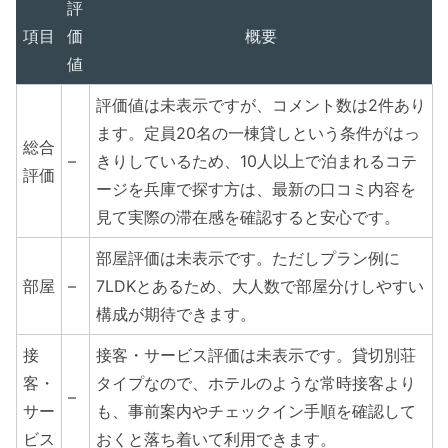
評
項目
価
概要
値
評価値は未表示ですが、コメント数は2件あり
ます。定員20名の一棟貸しという条件がはっ
総合
–
きりしているため、10人以上で泊まれるコテ
評価
ージを兵庫で探す方は、最新の口コミ内容を
見て実際の滞在感を確認すると安心です。
部屋評価は未表示です。ただしプラン例に
部屋
–
7LDKとあるため、大人数で部屋分けしやすい
構成が期待できます。
接
接客・サービス評価は未表示です。貸切別荘
客・
タイプなので、ホテルのような常時接客より
–
サー
も、事前案内やチェックイン手順を確認して
ビス
おくと落ち着いて利用できます。