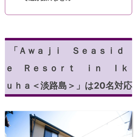
「Ａｗａｊｉ Ｓｅａｓｉｄ
ｅ Ｒｅｓｏｒｔ ｉｎ Ｉｋ
ｕｈａ＜淡路島＞」は20名対応